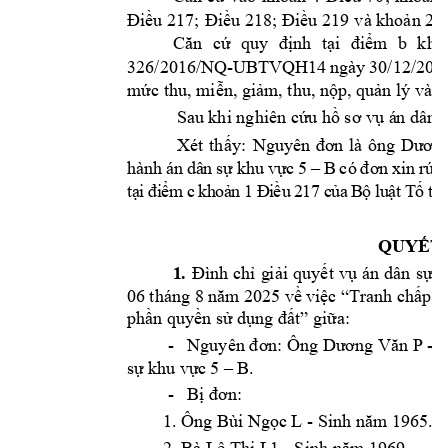
Điều 217; 
Điều 218; Điều 
2
19 v
à khoản 2 
Căn 
cứ 
quy 
định 
t
ại
đi
ểm 
b
kho
326/2016/NQ-
UBT
VQH14 
ngày 
30/
1
2/201
mức thu, m
i
ễn,
giảm
, thu, nộp, 
quản lý và s
Sau khi nghiên cứ
u hồ sơ vụ á
n dân 
: 
Xét
th
ấy
Ngu
y
ên 
đơn 
là 
ông 
Dư
ơng
B 
hàn
h 
án 
dâ
n 
sự 
khu 
v
ực
5 
–
có 
đơn 
xi
n 
rú
t 
t
ạ
i
đi
ể
m
 c
kh
o
ả
n
1 
Đ
i
ều
2
1
7 
c
ủa
B
ộ 
l
u
ậ
t 
T
ố 
tụ
QUYẾT
1
. 
Đình 
chỉ 
g
iải 
quyết 
vụ án 
dân 
sự đ
06
tháng 8 
n
ăm 
2025 về 
việc “T
ranh chấp 
v
gi
a:
phần quyền sử 
dụng đất”
ữ
 -
Nguyên 
n: Ông D
ng V
n 
P - 
đơ
ươ
ă
 B
. 
sự 
khu vự
c 5 –
 -
n: 
Bị 
đơ
L - Sinh n
m 1965. 
1. Ông Bùi Ng
ọc 
ă
L1
 - Sinh n
m 1969. 
2. Bà Lê Thị 
ă