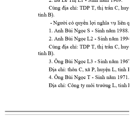
Cùng 
T
, 
C
địa chỉ: TDP 
th
ị trấn 
, huyện
B
).
tỉnh 
 - 
Ng
ười có quy
ền lợi nghĩa vụ liê
n qu
S - Sinh n
m
 1988. 
1. Anh Bùi Ng
ọc 
ă
L2
- Sinh n
m 1994. 
2. Anh Bùi Ng
ọc 
ă
Cùng 
T
, 
C
địa chỉ: TDP 
th
ị trấn 
, huyện
B
).
tỉnh 
L3
- Sinh n
m 1967. 
3. Ông Bùi Ng
ọc 
ă
C, xã P
L
B 
Địa chỉ: thôn 
,
 huyện 
, tỉnh 
T - Sinh n
m 1971. 
4. Ông Bùi Ng
ọc 
ă
L
B
.
Địa chỉ: Công 
ty m
ôi tr
ườn
g 
, tỉnh 