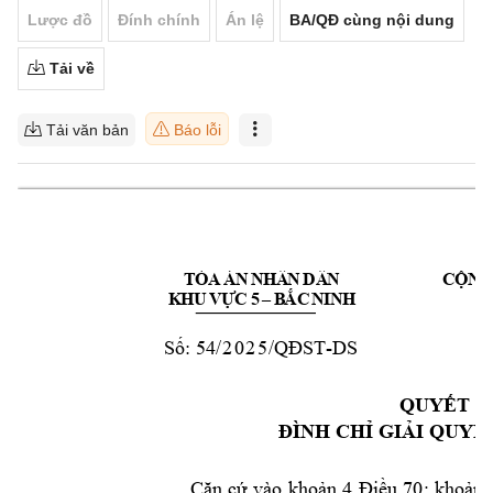
Lược đồ
Đính chính
Án lệ
BA/QĐ cùng nội dung
Tải về
Tải văn bản
Báo lỗi
T
Ò
A
Á
N
N
HÂ
N
DÂ
N
CỘNG
K
HU
VỰ
C
 5
–
B
ẮC
N
I
N
H
54
/2025
-
DS
Số:
/QĐST
B
QUYẾT Đ
ĐÌNH CHỈ GIẢ
I QUYẾ
Căn 
cứ 
vào 
khoản 
4 
Điều 
70; 
kh
oản