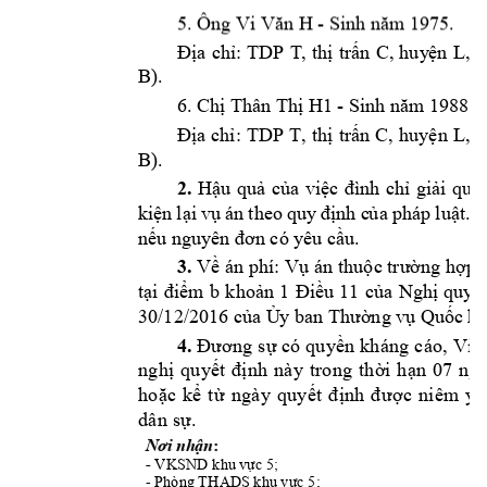
5. Ông Vi V
n 
H - Sinh n
m
 1975.
ă
ă
TDP 
T
, 
C
L
Địa 
chỉ: 
thị 
trấn 
, 
huy
ện
, 
t
B
).
H1
 - Sinh n
m
 1988. 
6. Chị Thân Th
ị 
ă
TDP 
T, 
C
L
Địa 
chỉ: 
thị 
trấn 
, 
huyện 
, 
t
B
).
2.
Hậu 
quả 
của 
việc 
đình 
chỉ 
giải 
quyế
kiện 
lại 
vụ 
án 
theo 
quy 
đ
ịnh c
ủ
a 
pháp 
luật. 
T
nếu nguyên 
đơ
n có y
êu cầu. 
3.
Về án phí: 
Vụ án
 thuộc trường hợp 
tại 
điểm 
b 
khoản 
1 
Điều 
11 
của 
Nghị 
quyết
30/12/2016 của Ủ
y ban Thường vụ
Qu
ốc hộ
4.
Đươn
g
 s
ự
có
 qu
yề
n
 kh
án
g
 c
áo
,
 Vi
ệ
ng
h
ị
q
u
yế
t
đ
ị
nh
n
à
y 
t
ro
n
g 
th
ời
h
ạn
07
ng
ho
ặ
c 
k
ể
t
ừ
ng
à
y 
qu
y
ết
đ
ị
nh
đ
ư
ợc
n
iê
m 
y
ế
dâ
n
 s
ự
.
: 
Nơi nhận
- 
VKSND 
; 
khu v
ực 5
- 
; 
Phòng THA
DS khu vực 5