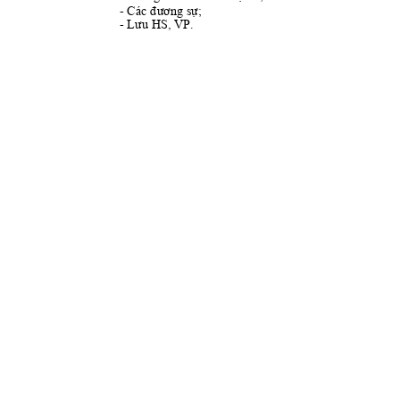
- 
Các đương sự
;
- 
Lưu H
S, VP.