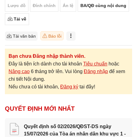
Lược đồ
Đính chính
Án lệ
BA/QĐ cùng nội dung
Tải về
Tải văn bản
Báo lỗi
Bạn chưa Đăng nhập thành viên.
Đây là tiện ích dành cho tài khoản
Tiêu chuẩn
hoặc
Nâng cao
6 tháng trở lên. Vui lòng
Đăng nhập
để xem
chi tiết Nội dung.
Nếu chưa có tài khoản,
Đăng ký
tại đây!
QUYẾT ĐỊNH MỚI NHẤT
Quyết định số 02/2026/QĐST-DS ngày
15/07/2026 của Tòa án nhân dân khu vực 1 -