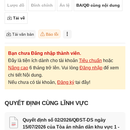
Lược đồ
Đính chính
Án lệ
BA/QĐ cùng nội dung
Tải về
Tải văn bản
Báo lỗi
Bạn chưa Đăng nhập thành viên.
Đây là tiện ích dành cho tài khoản
Tiêu chuẩn
hoặc
Nâng cao
6 tháng trở lên. Vui lòng
Đăng nhập
để xem
chi tiết Nội dung.
Nếu chưa có tài khoản,
Đăng ký
tại đây!
QUYẾT ĐỊNH CÙNG LĨNH VỰC
Quyết định số 02/2026/QĐST-DS ngày
15/07/2026 của Tòa án nhân dân khu vực 1 -