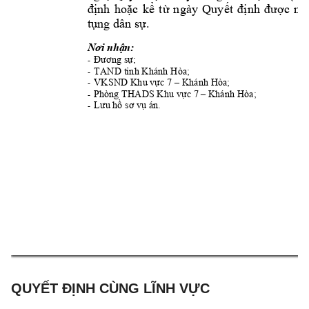
định 
hoặc 
kể 
từ 
n
gày
Quyết 
định 
được 
ni
tụng dân sự.
Nơi nhận:
Đương sự;
-
Khánh Hòa; 
TAND tỉnh 
-
VKSND 
 Khánh H
òa; 
Khu vực 7 –
-
Phòng THADS 
 Khánh Hòa; 
Khu vực 7 
–
-
Lưu hồ sơ vụ án.
-
QUYẾT ĐỊNH CÙNG LĨNH VỰC