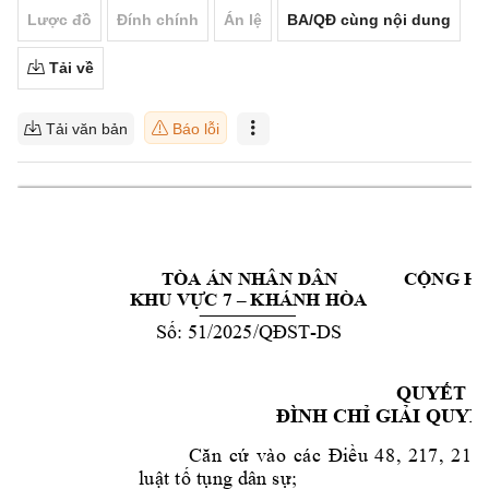
Lược đồ
Đính chính
Án lệ
BA/QĐ cùng nội dung
Tải về
Tải văn bản
Báo lỗi
TÒA ÁN NHÂN 
DÂN 
CỘNG HÒ
 K
HÁNH HÒA
Đ
KHU VỰC 7 –
51
/2025/
-
DS
Số: 
QĐST
QUYẾT Đ
ĐÌNH CHỈ GIẢ
I QUYẾ
Că
n
cứ
và
o 
cá
c
Điề
u 
4
8
, 
2
17
, 
2
18
,
lu
ật
tố
 tụ
ng
 d
ân
 s
ự;