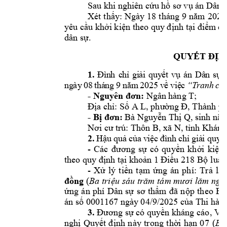
Sau khi nghiên cứ
u hồ sơ vụ án Dâ
n 
:
Ngày 18 
t
háng 9
Xét 
thấy
năm 
2025
yêu cầu khởi kiện theo quy định tại điểm
 c
dân sự.
QUYẾT ĐỊN
1.
Đ
ì
n
h
c
h
ỉ
g
i
ả
i 
q
uy
ế
t 
v
ụ
án
D
â
n
sự
n
g
ày
08
t
h
á
ng
9
n
ă
m
 2
0
25
 v
ề 
vi
ệ
c
“
T
r
a
n
h
ch
- 
 Ngân
 hàng T; 
Nguyên đơn:
a ch
: 
S
 A 
L
, 
, 
Thành p
Đị
ỉ
ố
phư
ờng Đ
- B
 B
à 
Nguy
n Th
 Q

đơn:
ễ
ị
, sinh nă
: 
Th
ôn B
, 
xã N
, 
t
nh Khánh
Nơi cư trú
ỉ
2.
H
ậ
u 
q
uả
c
ủa
v
iệ
c
đì
nh
ch
ỉ
gi
ả
i 
q
uy
ế
- 
Các 
đương
sự 
có 
quyền 
k
hởi 
kiện 
theo quy định 
tại khoản 1 Đ
iều 218 Bộ
 l
u
ật
- 
Xử 
lý 
t
iền
tạm 
ứng 
án 
phí: 
Trả 
lại
 (
Ba
sáu 
tám
nghì
đồng
triệu 
trăm 
mươi 
lăm
theo
Bi
ứng 
án 
phí 
Dân 
sự
sơ 
thẩm 
đã 
nộp 
án
0001167 ngày
 04/9/2025 
số 
của Thi hà
nh
3.
Đương sự có quyền kháng cáo
, Vi
n
Q
(
ghị 
uyết 
định
này 
trong 
thời 
hạn 
07 
Bả