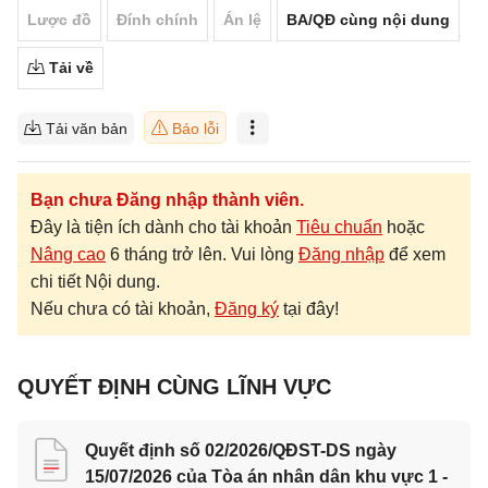
Lược đồ
Đính chính
Án lệ
BA/QĐ cùng nội dung
Tải về
Tải văn bản
Báo lỗi
Bạn chưa Đăng nhập thành viên.
Đây là tiện ích dành cho tài khoản
Tiêu chuẩn
hoặc
Nâng cao
6 tháng trở lên. Vui lòng
Đăng nhập
để xem
chi tiết Nội dung.
Nếu chưa có tài khoản,
Đăng ký
tại đây!
QUYẾT ĐỊNH CÙNG LĨNH VỰC
Quyết định số 02/2026/QĐST-DS ngày
15/07/2026 của Tòa án nhân dân khu vực 1 -