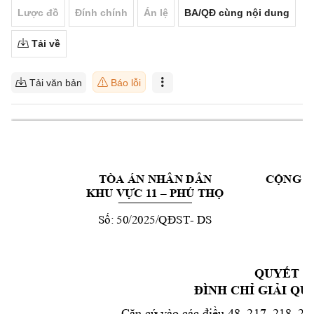
Lược đồ
Đính chính
Án lệ
BA/QĐ cùng nội dung
Tải về
Tải văn bản
Báo lỗi
TÒA ÁN NHÂN DÂ
N 
CỘNG H
KHU VỰC 11 –
PHÚ 
THỌ
Số: 50/2025/QĐS
T
- 
DS
QUYẾT Đ
ĐÌNH CHỈ GI
ẢI QU
Căn cứ vào các điều 48, 217, 218, 21