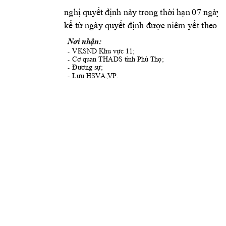
nghị 
quyết 
định 
này 
trong 
thời 
hạn 
0
7 
ngày 
kể từ ngày 
quyết định được n
iêm yết the
o q
Nơi nhận:
VKSND K
hu vực 11;
-
Cơ quan THADS t
ỉnh Phú Thọ;
-
Đương sự;
-
Lưu HSVA,VP.
-