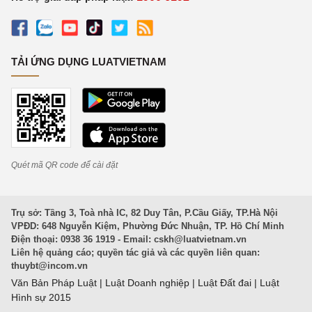
TẢI ỨNG DỤNG LUATVIETNAM
Quét mã QR code để cài đặt
Trụ sở: Tầng 3, Toà nhà IC, 82 Duy Tân, P.Cầu Giấy, TP.Hà Nội
VPĐD: 648 Nguyễn Kiệm, Phường Đức Nhuận, TP. Hồ Chí Minh
Điện thoại: 0938 36 1919 - Email:
cskh@luatvietnam.vn
Liên hệ quảng cáo; quyền tác giả và các quyền liên quan:
thuybt@incom.vn
Văn Bản Pháp Luật
|
Luật Doanh nghiệp
|
Luật Đất đai
|
Luật
Hình sự 2015