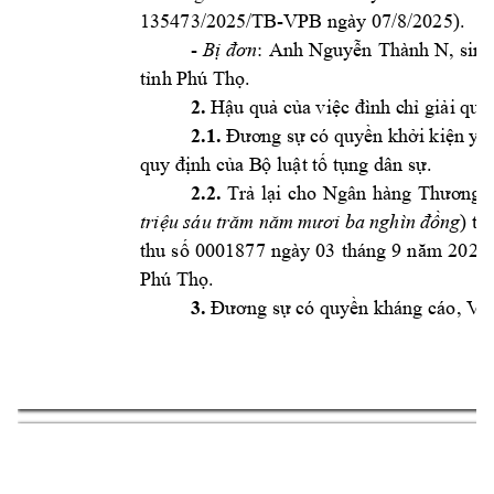
135473/2025/
TB-VPB ngày 07/
8/2025). 
- 
Bị 
đơn
: 
Anh 
Nguyễn 
Thành 
N, 
sinh
tỉnh Phú Thọ
. 
2. 
Hậu quả của 
việc đình c
hỉ giải quy
2.1. 
Đương 
sự có quyền 
khởi kiện yê
quy định của B
ộ luật 
tố tụng dân sự. 
2.2. 
Trả 
lại 
cho 
Ngân 
hàng 
Thương 
triệu sáu 
trăm n
ăm mươi 
ba nghìn 
đồng
) ti
thu 
số 
0001877 
ngày 
03
tháng 
9 
n
ăm 
2025 
Phú Thọ.
3.
Đương sự có quyền kháng cáo
, Vi