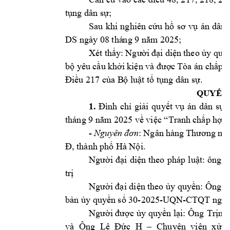
tụng dân sự;
Sau 
khi 
nghiên 
cứu 
hồ 
sơ 
vụ 
án 
dân 
DS ngày 08 thá
ng 9 năm 2
025;
Xét 
thấy: 
Ngư
ời 
đại 
diện 
t
heo 
ủy quy
bộ yê
u cầu 
khởi 
kiện 
và được 
Tòa án chấp 
n
Điều 217 của B
ộ luật tố 
tụng dân sự.
QUYẾT 
1.
Đình 
chỉ 
giải 
quyết 
vụ 
án 
dân 
sự 
tháng 9 năm 
2025 về việc “Tran
h chấp hợp
- 
Nguyên 
đơn
: 
Ngân 
hàng 
T
hương 
mạ
Đ, thành phố 
Hà Nội
. 
Người 
đại 
diện 
theo 
pháp 
luật: 
ông 
N
trị
Người đại diện t
heo ủy quyền
: Ông 
bản ủy quyền 
số 30
-2025-UQN-CTQT ngà
y
Người được ủy 
quyền lại: Ông 
Trịnh
và 
Ông 
Lê 
Đức 
H
–
Chuyên 
viên 
xử  l