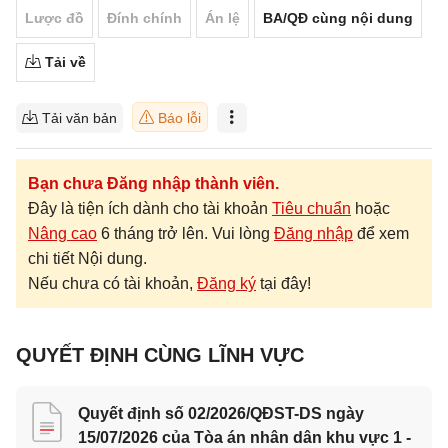
Lược đồ
Đính chính
Án lệ
BA/QĐ cùng nội dung
Tải về
Tải văn bản
Báo lỗi
Bạn chưa Đăng nhập thành viên.
Đây là tiện ích dành cho tài khoản
Tiêu chuẩn
hoặc
Nâng cao
6 tháng trở lên. Vui lòng
Đăng nhập
để xem
chi tiết Nội dung.
Nếu chưa có tài khoản,
Đăng ký
tại đây!
QUYẾT ĐỊNH CÙNG LĨNH VỰC
Quyết định số 02/2026/QĐST-DS ngày
15/07/2026 của Tòa án nhân dân khu vực 1 -