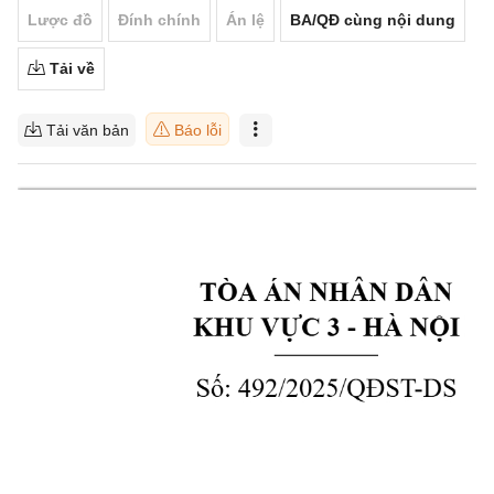
Lược đồ
Đính chính
Án lệ
BA/QĐ cùng nội dung
Tải về
Tải văn bản
Báo lỗi