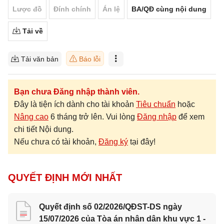
Lược đồ
Đính chính
Án lệ
BA/QĐ cùng nội dung
Tải về
Tải văn bản
Báo lỗi
Bạn chưa Đăng nhập thành viên.
Đây là tiện ích dành cho tài khoản
Tiêu chuẩn
hoặc
Nâng cao
6 tháng trở lên. Vui lòng
Đăng nhập
để xem
chi tiết Nội dung.
Nếu chưa có tài khoản,
Đăng ký
tại đây!
QUYẾT ĐỊNH MỚI NHẤT
Quyết định số 02/2026/QĐST-DS ngày
15/07/2026 của Tòa án nhân dân khu vực 1 -