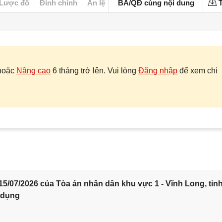
Lược đồ
Đính chính
Án lệ
BA/QĐ cùng nội dung
T
hoặc
Nâng cao
6 tháng trở lên. Vui lòng
Đăng nhập
để xem chi
5/07/2026 của Tòa án nhân dân khu vực 1 - Vĩnh Long, tỉn
 dụng