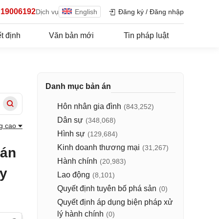
19006192
Dịch vụ
English
Đăng ký
/
Đăng nhập
t định
Văn bản mới
Tin pháp luật
Danh mục bản án
Hôn nhân gia đình
(843,252)
Dân sự
(348,068)
g cao
Hình sự
(129,684)
Kinh doanh thương mại
(31,267)
 án
Hành chính
(20,983)
ly
Lao động
(8,101)
Quyết định tuyên bố phá sản
(0)
Quyết định áp dụng biện pháp xử
lý hành chính
(0)