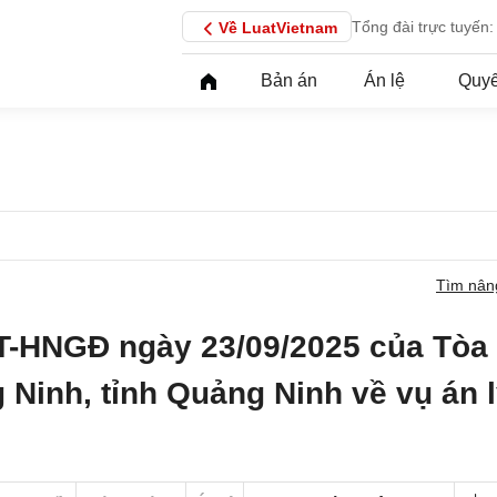
Tổng đài trực tuyến:
Về LuatVietnam
Bản án
Án lệ
Quyế
Tìm nân
T-HNGĐ ngày 23/09/2025 của Tòa
 Ninh, tỉnh Quảng Ninh về vụ án 