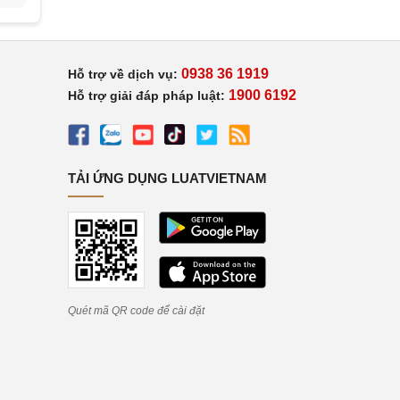
0938 36 1919
Hỗ trợ về dịch vụ:
1900 6192
Hỗ trợ giải đáp pháp luật:
TẢI ỨNG DỤNG LUATVIETNAM
Quét mã QR code để cài đặt