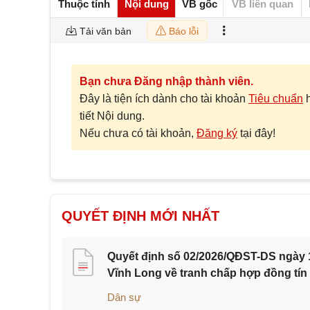
Thuộc tính
Nội dung
VB gốc
VB liên quan
Tải văn bản
Báo lỗi
Bạn chưa Đăng nhập thành viên.
Đây là tiện ích dành cho tài khoản
Tiêu chuẩn
tiết Nội dung.
Nếu chưa có tài khoản,
Đăng ký
tại đây!
QUYẾT ĐỊNH MỚI NHẤT
Quyết định số 02/2026/QĐST-DS ngày 1
Vĩnh Long về tranh chấp hợp đồng tín
Dân sự