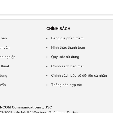
CHÍNH SÁCH
 bản
Bảng giá phần mềm
ăn bản
Hình thức thanh toán
nh nghiệp
Quy ước sử dụng
 thuật
Chính sách bảo mật
 dung
Chính sách bảo vệ dữ liệu cá nhân
 vấn
Thông báo hợp tác
 INCOM Communications ., JSC
/2009, cấp bởi Bộ Văn hoá - Thể thao - Du lịch