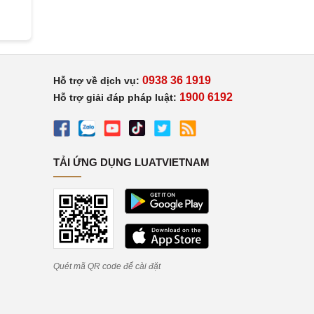
0938 36 1919
Hỗ trợ về dịch vụ:
1900 6192
Hỗ trợ giải đáp pháp luật:
TẢI ỨNG DỤNG LUATVIETNAM
Quét mã QR code để cài đặt