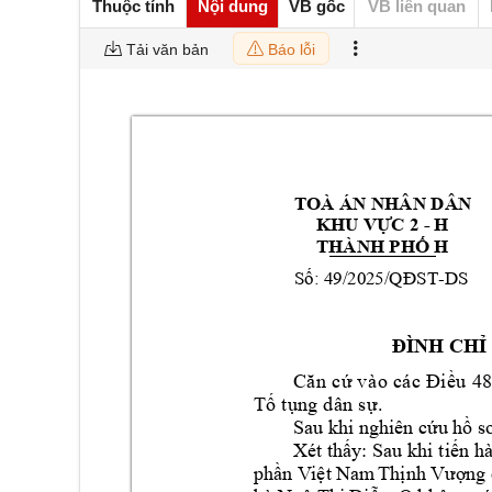
Thuộc tính
Nội dung
VB gốc
VB liên quan
Tải văn bản
Báo lỗi
TOÀ ÁN NHÂN DÂ
N 
- H
KHU VỰC 2 
THÀNH PHỐ H
: 
49/2025
-
DS
Số
/QĐST
ĐÌNH CHỈ
Că
n
c
ứ 
v
à
o 
cá
c
Đi
ều
4
Tố
 t
ụn
g
 dâ
n
 s
ự.
Sau khi nghiên cứ
u hồ s
Xét 
: 
thấy
Sau khi 
tiến h
phần 
V
iệt 
Nam
Thị
nh 
Vư
ợng