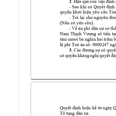
2
.
H
ậu
qu
ả 
của
 v
iệ
c 
đình
-
S
au
 khi
 có
 Quyế
t
đị
nh
n
qu
yề
kh
ở
i 
ki
ện
 yê
u
 c
ầu
 Tò
-
Tr
ả lại
 cho
n
gu
yê
n đơ
. 
(N
ếu
 c
ó 
yê
u 
cầ
u)
-
Về
á
n ph
í dân
s
ự
s
ơ th
Nam 
Thịnh 
Vượng 
số 
tiền 
tạ
tám m
ươi ba nghìn hai trăm
 
7 
lệ phí Toà án s
ố
: 00002
4
ng
3
.
Các 
đương 
s
ự
có 
quyề
có 
quyền 
k
háng 
nghị 
quyết 
đị
Quyết định hoặc kể từ ngày
Q
Tố tụng dân
sự.