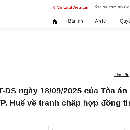
Tổng đài trực tuyến:
Về LuatVietnam
Bản án
Án lệ
Quyế
Tìm nân
T-DS ngày 18/09/2025 của Tòa án
P. Huế về tranh chấp hợp đồng tí