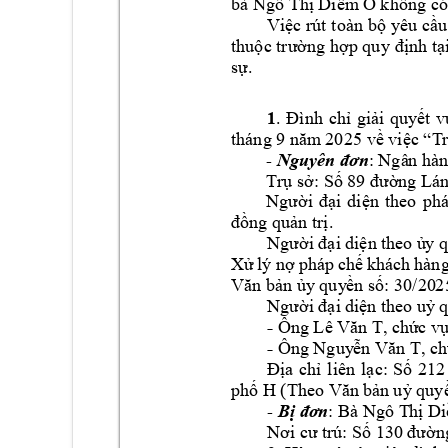
bà 
Ngô Thị Diễm
 O
kh
ông có
V
yê
iệc rút 
toàn bộ
u 
cầu
thuộc trường hợp quy 
định tạ
sự.
1
. 
Đình 
chỉ
giải 
quy
ết 
v
tháng 9 
5 
năm
 20
2
về việc
“T
: Ngâ
n
- 
hàn
Nguyên đơn
Trụ sở: Số 89 đườ
n
g Lán
Người 
đại 
di
ện 
theo 
phá
đồng quản trị.
N
gười đại d
i
ện the
o
 ủ
y 
Xử 
lý
nợ 
pháp 
chế 
khách 
hàng
: 30/20
2
Văn bản ủy
quy
ền
 số
Người đại di
ện theo uỷ
 
-
Ông Lê Văn T, chứ
c v
-
Ông Nguy
ễn
 Văn T, c
Địa 
chỉ 
liên 
l
ạc: 
Số
212
phố H
(Theo Văn 
bản uỷ quyề
: Bà 
- 
Ngô T
hị D
Bị đơn
Nơi cư trú: Số 1
30 đườn