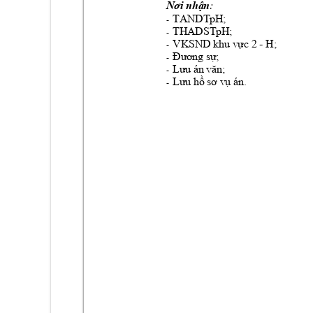
:
Nơi nhận
TAND
Tp
H; 
-
THADSTpH; 
-
VKSND
- H; 
khu vực 2 
-
Đương sự;
-
Lưu án văn;
-
. 
Lưu hồ sơ vụ án
-