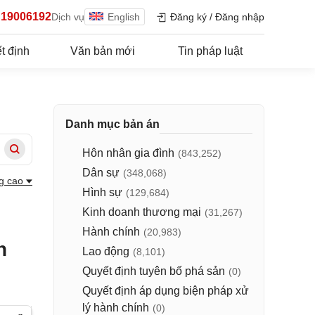
19006192
Dịch vụ
English
Đăng ký
/
Đăng nhập
t định
Văn bản mới
Tin pháp luật
Danh mục bản án
Hôn nhân gia đình
(843,252)
Dân sự
(348,068)
g cao
Hình sự
(129,684)
Kinh doanh thương mại
(31,267)
Hành chính
(20,983)
n
Lao động
(8,101)
Quyết định tuyên bố phá sản
(0)
Quyết định áp dụng biện pháp xử
lý hành chính
(0)