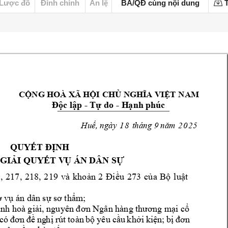
Lược đồ
Đính chính
Án lệ
BA/QĐ cùng nội dung
T
CỘNG HOÀ XÃ HỘI
 CHỦ NGHĨA VIỆT 
NAM
- 
- 
Độc lập 
Tự do 
H
ạnh phúc
, ngày 
1
8
tháng
 9 
20
2
5
Huế
năm
QUYẾT ĐỊNH 
 GIẢ
I QUYẾT V
Ụ ÁN DÂN SỰ
8
,
21
7
, 
21
8,
2
19
v
à
kh
o
ản
2
Điề
u
2
73
c
ủ
a 
Bộ
l
uật
ơ v
ụ án dân sự
sơ thẩm
;
, ngu
y
ên 
Ngân 
ành
hoà giải
đ
ơn 
hàng thương mại cổ 
yê
có 
đơn 
đề 
ng
h
ị
rút 
toàn 
bộ 
u 
cầu
k
hởi 
kiện;
bị 
đ
ơn