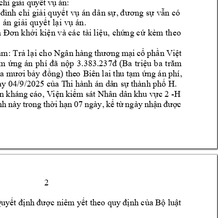
 c
hỉ 
gi
ải 
qu
yế
t 
vụ 
án:
 đìn
h
 chỉ
 giả
i
q
u
yế
t vụ
 án
d
â
n sự
,
đ
ươ
ng
 sự
 vẫn
 có 
a
 án
 g
i
ải
 qu
yế
t
 lạ
i 
vụ
án
.
kè
m th
eo
n
Đơn
k
hởi
 kiệ
n
v
à các
 tài
l
iệ
u
, chứn
g
c
ứ 
o 
Ngân 
ẩ
m: T
rả
l
ạ
i ch
hàng 
thương 
mại 
cổ 
phần 
Việt 
3.383.237
Ba
ba
m 
ứng 
án 
phí 
đã 
nộp 
đ 
(
triệu 
trăm 
ba mươi bảy đ
ồng) the
o
 Biên 
l
ai th
u
 tạm
 ứng án phí, 
. 
ày 04/9/2025 của T
hi hành án dâ
n
 sự thành phố H
-H 
n 
k
háng 
cáo
, V
i
ện 
kiểm sát Nhân dân 
khu vực 
2 
, 
nh 
n
ày 
trong 
thời 
hạn 
07 
ngày
kể 
từ 
ng
ày 
nhận 
được 
2 
uyết định được niêm yết theo quy
 định của Bộ luật 