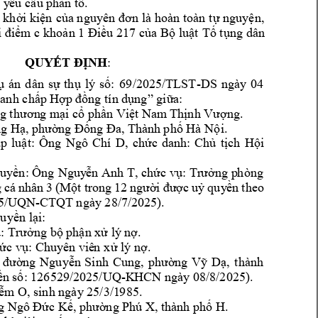
. 
 y
êu
 cầu p
hản tố
là
khởi kiện
của nguyên 
đơn
hoàn toàn t
ự nguyện, 
i điểm c 
khoản 1 Điều 217 của 
Bộ luật 
Tố t
ụng dân 
:
QUYẾT ĐỊNH
t
: 
69
/2025/TLST-
DS
ngày 
04 
ụ 
án 
dân 
sự
hụ 
lý 
số
ran
h chấp Hợ
p đồng tín dụng”
giữa:
. 
g 
th
ươn
g mại cổ phầ
n
 Việt Nam
 Thịnh Vượng
g Hạ, 
phường Đống Đa, Thà
nh phố Hà
Nội.
Ngô 
Chí
D
p 
luật: 
Ông 
, 
chức 
d
anh: 
Chủ 
tịch 
Hội 
quyền: Ông
Nguy
ễn
 Anh T, 
chức vụ: Tr
ưởng
 p
h
òng 
 
cá 
nhân 
3 
(Một 
trong 
12 
người 
được 
uỷ 
qu
y
ền 
theo 
5/UQN-CT
QT ngày 28/7/2
025). 
qu
yền lạ
i: 
ụ: Trưởng bộ phận xử lý 
n
ợ.
hức vụ: C
huyên viê
n
 xử lý nợ.
thành 
 
đường 
Nguyễn 
Si
nh 
Cung, 
phường 
Vỹ 
Dạ, 
6529/2025/UQ-K
HCN ngày 08/8/2025).  
n số: 12
, sinh ngày 25/3/1
9
85. 
iễm O
, 
. 
g Ngô Đứ
c Kế, phường P
hú X
thành phố H