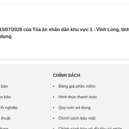
5/07/2026 của Tòa án nhân dân khu vực 1 - Vĩnh Long, tỉn
 dụng
CHÍNH SÁCH
 bản
Bảng giá phần mềm
ăn bản
Hình thức thanh toán
nh nghiệp
Quy ước sử dụng
 thuật
Chính sách bảo mật
 dung
Chính sách bảo vệ dữ liệu cá nhân