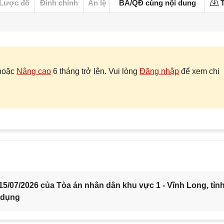
Lược đồ
Đính chính
Án lệ
BA/QĐ cùng nội dung
T
hoặc
Nâng cao
6 tháng trở lên. Vui lòng
Đăng nhập
để xem chi
5/07/2026 của Tòa án nhân dân khu vực 1 - Vĩnh Long, tỉn
 dụng