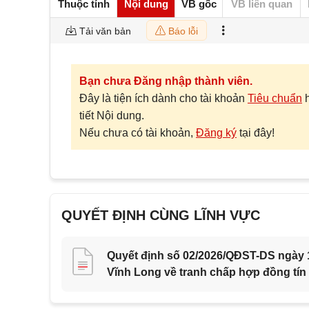
Thuộc tính
Nội dung
VB gốc
VB liên quan
Tải văn bản
Báo lỗi
Bạn chưa Đăng nhập thành viên.
Đây là tiện ích dành cho tài khoản
Tiêu chuẩn
tiết Nội dung.
Nếu chưa có tài khoản,
Đăng ký
tại đây!
QUYẾT ĐỊNH CÙNG LĨNH VỰC
Quyết định số 02/2026/QĐST-DS ngày 1
Vĩnh Long về tranh chấp hợp đồng tín