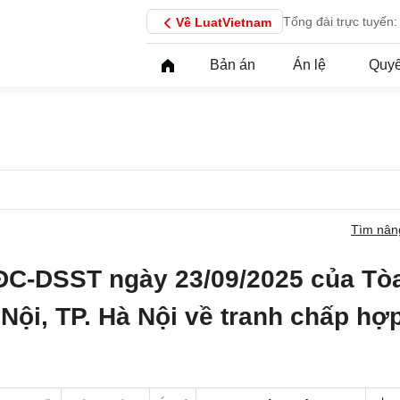
Tổng đài trực tuyến:
Về LuatVietnam
Bản án
Án lệ
Quyế
Tìm nân
ĐC-DSST ngày 23/09/2025 của Tò
Nội, TP. Hà Nội về tranh chấp hợ