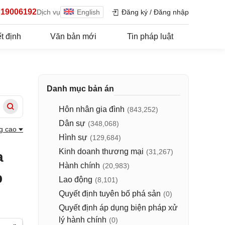
19006192
Dịch vụ
English
Đăng ký
/
Đăng nhập
t định
Văn bản mới
Tin pháp luật
Danh mục bản án
Hôn nhân gia đình
(843,252)
Dân sự
(348,068)
g cao
Hình sự
(129,684)
Kinh doanh thương mại
(31,267)
a
Hành chính
(20,983)
p
Lao động
(8,101)
Quyết định tuyên bố phá sản
(0)
Quyết định áp dụng biện pháp xử
lý hành chính
(0)