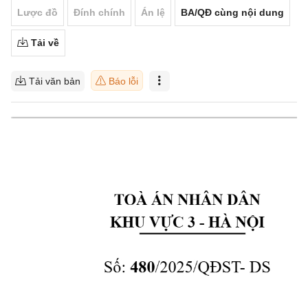
Lược đồ
Đính chính
Án lệ
BA/QĐ cùng nội dung
Tải về
Tải văn bản
Báo lỗi