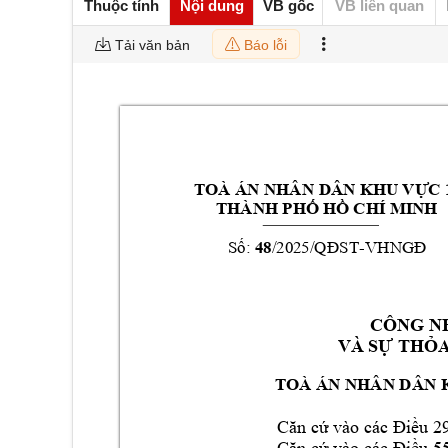
Thuộc tính
Nội dung
VB gốc
VB liên quan
Tải văn bản
Báo lỗi
TOÀ ÁN NHÂN 
DÂN KHU VỰC 
THÀNH PHỐ HỒ C
HÍ MINH
48
-
Số: 
/2025/QĐST
VHNGĐ
CÔNG N
VÀ 
SỰ THỎ
TOÀ ÁN NHÂN DÂ
N 
Căn cứ vào các Đ
iều 29