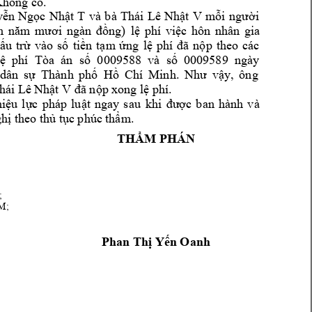
Không c
ó.
và 
bà 
ễn 
Ngọc 
Nhật 
T
Thái 
Lê 
Nhật 
V
mỗi 
người 
m 
nă
m
mươi 
ngàn 
đồng)
lệ 
phí 
việc 
hôn 
nhân 
gia 
ấu 
trừ 
vào 
số 
tiền 
tạm
ứng
lệ 
phí
đã 
n
ộp 
theo 
các 
ệ  phí 
Tòa  án  số
  0009588  và  số  0009589  ngày 
dân 
sự 
Thành 
phố 
Hồ 
Chí 
Minh. 
Như 
v
ậy
, 
ông 
. 
hái Lê Nh
ật V
đã nộp xon
g lệ phí
hiệu 
lực 
pháp 
luật 
ngay 
sau 
khi
được 
ban 
hành 
và 
hị theo 
thủ tục phúc t
hẩm.
THẨM PHÁ
N
;
M;
Phan 
Thị Yến Oanh