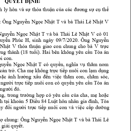
QUYẾT ĐỊNH:
h 
l
y 
hôn 
và 
sự 
thỏa 
thuận 
của 
các 
đương 
sự 
cụ 
th
ể 
và 
bà 
: 
Ông 
Nguyễn 
Ngọc 
Nhật
T
Thái 
Lê 
Nhật 
V
và 
bà 
có 
01 
Nguyễn 
Ngọc 
Nhật 
T
Thái 
Lê 
Nhật 
V
, 
sinh 
ngày 
09/7/2020. 
Ông 
uyễn 
Phúc 
H
Nguyễn 
V 
Nhật 
V
t
hỏa 
thuận 
giao 
con 
chung 
cho 
bà 
trực 
ở
ng 
thành 
(18 
tuổi). 
Hai 
bên 
không 
yêu 
cầu 
Tòa 
án 
i con.
có 
q
uy
uyễn 
Ngọc 
Nhật 
T
ền, 
nghĩa 
vụ 
thăm 
nom 
ản trở. Cha mẹ không trực tiếp nuôi con lạm dụng 
oặc 
ảnh 
hưởng 
xấu 
đến 
việc 
thăm 
con
, 
chăm 
sóc, 
 
người 
trực 
tiếp 
nuôi 
con 
có 
quyền 
y
êu 
cầu 
Tòa 
án 
 người đó.
ng, 
trong 
trường 
hợp 
có 
yêu 
cầu
của 
cha, 
m
ẹ 
hoặc 
h tại
 khoản 
5 
Điều 84 
Luật 
hôn nhân 
gia đình, 
Tòa 
n
g 
ay 
đổi 
người 
trực 
tiếp 
n
uôi 
con 
và 
việc 
cấp 
dưỡ
và 
bà 
Thái 
Lê
ợ 
chung: 
Ông 
Nguy
ễn 
Ngọc 
Nhật 
T
 giải quy
ết.