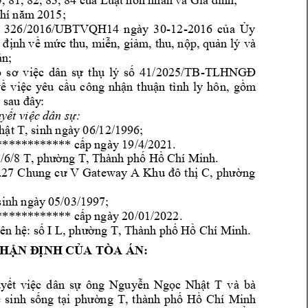
, 
81, 82, 83, 
84 của Luật 
hôn nhân và G
ia đình;
2015; 
phí năm
-
12
-
 
326/2016/UBTV
QH14 
ngày 
3
0
2016 
của 
Ủy 
 
định về 
mức 
thu, 
m
iễn, 
giảm, thu, 
nộp, quản 
lý 
và 
án
; 
-
 
s
ơ 
việc 
dân 
sự 
t
hụ 
lý 
số 
41/2025/TB
TLHNGĐ 
ề 
v
iệc 
yêu 
cầu 
công 
nhận 
thuận 
tình 
ly 
hôn, 
gồm 
g sau đây
: 
uyết việc 
dân sự: 
, 
sinh ngày 06/
12/1996; 
hật T
******
****** cấp 
ngày 19/4/2021.
. 
/6/8 T, 
phường T, T
hành phố Hồ C
hí Minh
7 
.2
Chung 
cư 
V 
Gateway 
A 
Khu 
đ
ô 
thị 
C, 
phường 
 sinh ngày
 05/03/1997; 
******
****** cấp 
ngày 20/01/2022.
. 
iên h
ệ: số I L, phường T, Thà
nh phố H
ồ Chí Minh
HẬN Đ
ỊNH CỦA TÒA Á
N:
 
v
à 
bà 
u
yết 
việc 
d
ân 
sự 
ông 
Nguyễn 
Ngọc 
Nhật 
T
 
s
inh 
sốn
g 
tại 
phường 
T, 
thành 
phố
Hồ 
Chí 
Minh