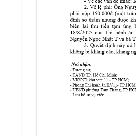
- 
Về các vấn đề k
hác: 
Ông 
2. 
Về 
lệ 
p
hí: 
Nguy
phải 
nộp 
150.000đ 
(m
ột 
tră
đình 
sơ 
t
hẩm 
n
hưng 
được 
kh
biên  lai  thu 
tiền  tạm  ứng  l
18/8/2025 
của 
Thi 
hành 
án 
 và bà 
Nguyễn Ngọc N
hật T
T
3. 
Quyết 
định 
này 
có 
không bị k
háng cáo, kh
áng ng
: 
Nơi nhận
- 
Đương sự;
- 
TAND
 TP. Hồ Chí Minh;
- 
- TP.HCM;
VKSND k
hu vực 11 
- Phòng Thi hành án
 KV11-
 TP.HCM
- 
UBND
 phường Tam Thắng
, TP.HC
- 
Lưu hồ sơ v
ụ việc.