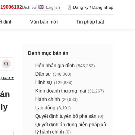
19006192
Dịch vụ
English
Đăng ký
/
Đăng nhập
t định
Văn bản mới
Tin pháp luật
Danh mục bản án
Hôn nhân gia đình
(843,252)
Dân sự
(348,068)
g cao
Hình sự
(129,684)
Kinh doanh thương mại
(31,267)
 án
Hành chính
(20,983)
ly
Lao động
(8,101)
Quyết định tuyên bố phá sản
(0)
Quyết định áp dụng biện pháp xử
lý hành chính
(0)