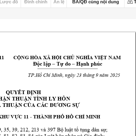
Lược đồ
Đính chính
Án lệ
BA/QĐ cùng nội dung
T
11
CỘNG HÒA XÃ HỘI
 CHỦ NGHĨA VIỆT 
NAM
Độc lập –
Tự do –
Hạnh phúc
TP.Hồ Chí Minh
, ngày 23 tháng 9 năm 
2025
QUYẾT ĐỊNH
HẬ
N THUẬN TÌNH LY HÔN
A THUẬ
N CỦA CÁ
C ĐƯƠNG SỰ
-
KHU VỰC 11 
THÀNH PHỐ HỒ 
CHÍ MINH
, 
35, 39, 212, 2
13 và 397 Bộ l
uật tố tụng 
dân sự;