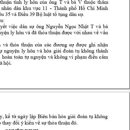
T 
v
à 
bà 
V 
thuận 
tình 
ly 
hôn 
của 
ông 
thuộc 
thẩm 
- 
Minh 
 
nhân 
dân 
khu 
vực 
11 
Thành 
phố 
Hồ 
Chí 
ều 35 và Đ
iều 39 Bộ l
uật tố tụng d
ân sự.
u: 
v
à 
bà 
u
yết 
việc 
d
ân 
sự 
ông 
Nguyễn 
Ngọc 
Nhật 
T
uyện ly h
ôn và 
đã thỏ
a thuận được 
với nhau 
về v
ấn 
 
và 
thỏa 
thuận 
của 
các 
đương 
sự 
được 
g
hi 
nhận 
ự 
nguyện 
ly 
hôn 
v
à 
hòa 
giải 
đoàn 
tụ 
không 
thành 
 
hoàn 
toàn 
tự 
nguyện 
và 
không 
vi 
phạm 
điều 
cấm 
ã hội.
y, 
kể 
từ 
ng
ày 
lập 
Biên 
b
ản 
h
òa 
gi
ải 
đoàn 
tụ 
không
o 
thay đổi ý kiến v
ề sự thỏa thuận 
đó.