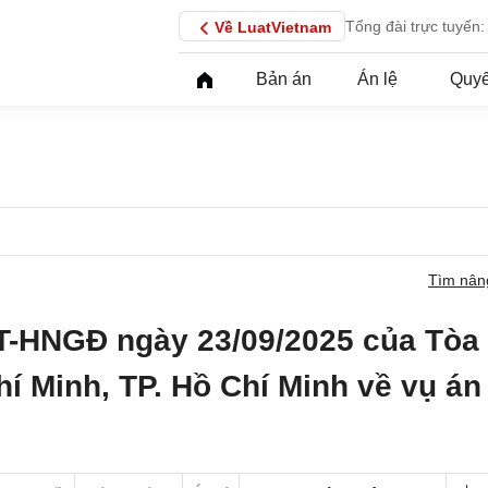
Tổng đài trực tuyến:
Về LuatVietnam
Bản án
Án lệ
Quyế
Tìm nân
T-HNGĐ ngày 23/09/2025 của Tòa
í Minh, TP. Hồ Chí Minh về vụ án 