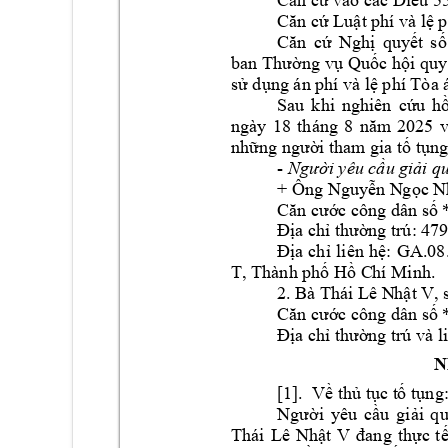
Căn cứ vào các Đ
iều 55
Căn cứ Luật ph
í và lệ 
Căn 
cứ 
Nghị 
quyết 
số
ban 
Thường vụ 
Quốc hội 
quy
sử dụng án p
hí và lệ phí Tòa 
Sau 
khi 
ngh
iên 
cứu 
hồ
ngày 
18 
thán
g 
8 
năm 
2025 
v
những người 
tham
 gia tố tụn
- 
Người yêu cầu g
iải q
+ Ông 
Nguyễn N
gọc N
Căn cước công 
dân số 
Địa chỉ thườ
ng trú: 479
Địa 
chỉ 
liên 
hệ: 
GA.08
. 
T, Thành phố Hồ C
hí Minh
2. Bà 
,
Thái Lê N
hật V
Căn cước công 
dân số 
Địa chỉ thườ
ng trú và l
N
[1].
Về thủ tục t
ố tụng:
Người 
yêu 
cầu 
g
iải 
q
Thái 
Lê 
Nhậ
t 
V
đang 
thực 
t
ế