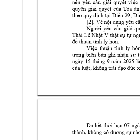
nên 
yêu 
cầu 
giải
quyết 
việc 
quyền 
giải 
quyết 
của 
Tòa 
án
theo quy định 
tại Điều 2
9, Đi
[2].
Về nội dun
g yêu cầ
Người 
yêu 
cầu 
g
iải 
q
t
Thái 
Lê Nhật 
V
hật sự 
tự 
ng
đề thuận tình ly
 hôn.
Việc 
thuận 
tình 
ly 
hôn
trong 
biên 
bản 
gh
i 
nhận 
s
ự 
t
ngày 
15 
tháng 
9 
năm 
2025 
là
của luật, khôn
g trái đạo đức 
x
Đã 
hết
thời
hạn
07 
ngà
thành, không c
ó đươ
ng sự nà