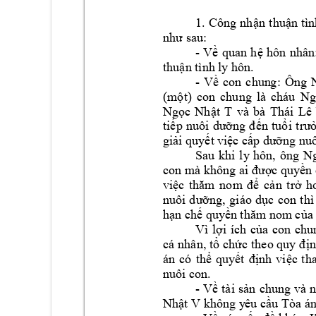
1. 
Cô
ng 
nhận 
thuận 
tìn
như sau:
- 
Về 
quan 
h
ệ 
hôn 
nhân
thuận tình 
ly hôn. 
- 
Về 
con 
chun
g: 
Ô
ng 
(một) 
con 
chung 
là 
cháu 
Ng
và 
bà 
Ngọc 
Nhật 
T
Thái
Lê 
tiếp 
nuôi 
dưỡng 
đ
ến 
tuổi 
trư
giải quyết v
iệc cấp d
ưỡng nuô
Sau 
khi 
ly 
hôn, 
ông 
Ng
con mà không ai được quyền c
việc 
thăm 
no
m
để 
cản 
trở 
h
nuôi 
dưỡng, 
giáo 
dục 
con 
t
hì
hạn chế quy
ền thăm nom
 của
Vì 
lợi 
ích 
của 
con 
c
hu
cá 
nhân, tổ 
chức t
heo quy 
địn
án 
có 
thể 
quy
ết 
định 
việc 
th
nuôi con. 
- 
Về 
tài 
sản 
ch
ung 
và 
n
 không y
ê
Nhật V
u cầu Tòa á
n