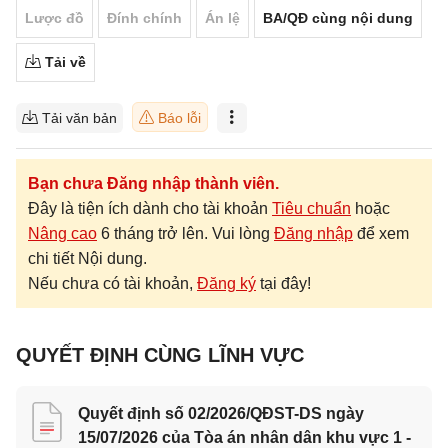
Lược đồ
Đính chính
Án lệ
BA/QĐ cùng nội dung
Tải về
Tải văn bản
Báo lỗi
Bạn chưa Đăng nhập thành viên.
Đây là tiện ích dành cho tài khoản
Tiêu chuẩn
hoặc
Nâng cao
6 tháng trở lên. Vui lòng
Đăng nhập
để xem
chi tiết Nội dung.
Nếu chưa có tài khoản,
Đăng ký
tại đây!
QUYẾT ĐỊNH CÙNG LĨNH VỰC
Quyết định số 02/2026/QĐST-DS ngày
15/07/2026 của Tòa án nhân dân khu vực 1 -