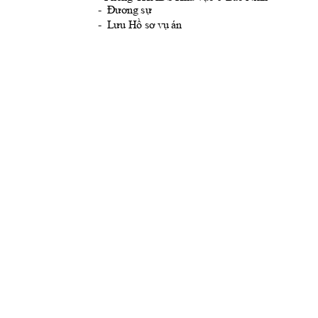
-  
Đương 
sự
-  L
ưu Hồ sơ vụ án