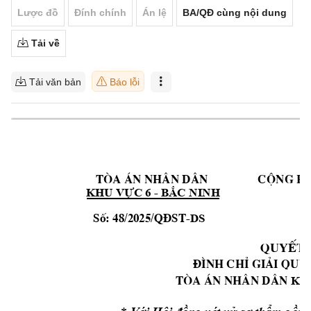
Lược đồ
Đính chính
Án lệ
BA/QĐ cùng nội dung
Tải về
Tải văn bản
Báo lỗi
Tßa ¸n nh©n d©
n                 Cén
g h
 - 
KHU VỰC 6
BẮC 
NINH
-
DS
  Sè: 48/2025/Q§ST
QuyÕt 
®×nh chØ gi¶i qu
y
Tßa ¸n nh©n d©
n 
KHU