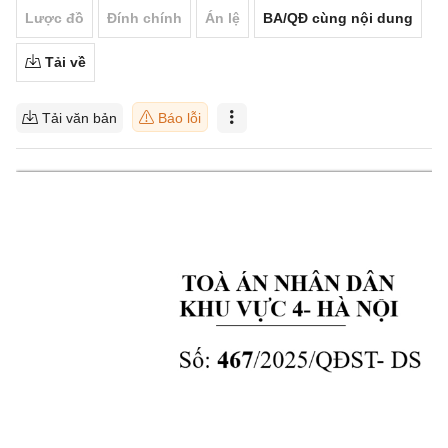
Lược đồ
Đính chính
Án lệ
BA/QĐ cùng nội dung
Tải về
Tải văn bản
Báo lỗi