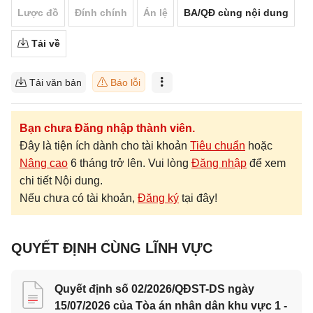
Lược đồ
Đính chính
Án lệ
BA/QĐ cùng nội dung
Tải về
Tải văn bản
Báo lỗi
Bạn chưa Đăng nhập thành viên.
Đây là tiện ích dành cho tài khoản
Tiêu chuẩn
hoặc
Nâng cao
6 tháng trở lên. Vui lòng
Đăng nhập
để xem
chi tiết Nội dung.
Nếu chưa có tài khoản,
Đăng ký
tại đây!
QUYẾT ĐỊNH CÙNG LĨNH VỰC
Quyết định số 02/2026/QĐST-DS ngày
15/07/2026 của Tòa án nhân dân khu vực 1 -