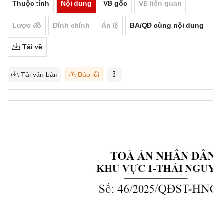
Thuộc tính
Nội dung
VB gốc
VB liên quan
Lược đồ
Đính chính
Án lệ
BA/QĐ cùng nội dung
Tải về
Tải văn bản
Báo lỗi