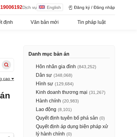
19006192
Dịch vụ
English
Đăng ký
/
Đăng nhập
t định
Văn bản mới
Tin pháp luật
Danh mục bản án
Hôn nhân gia đình
(843,252)
Dân sự
(348,068)
g cao
Hình sự
(129,684)
Kinh doanh thương mại
(31,267)
 án
Hành chính
(20,983)
Lao động
(8,101)
Quyết định tuyên bố phá sản
(0)
Quyết định áp dụng biện pháp xử
lý hành chính
(0)