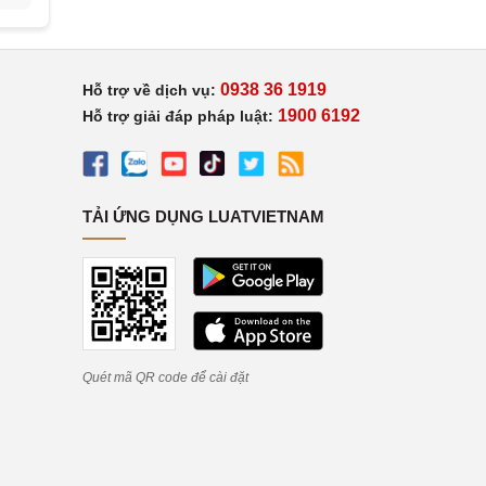
0938 36 1919
Hỗ trợ về dịch vụ:
1900 6192
Hỗ trợ giải đáp pháp luật:
TẢI ỨNG DỤNG LUATVIETNAM
Quét mã QR code để cài đặt