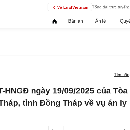
Tổng đài trực tuyến:
Về LuatVietnam
Bản án
Án lệ
Quyế
Tìm nân
T-HNGĐ ngày 19/09/2025 của Tòa
Tháp, tỉnh Đồng Tháp về vụ án ly