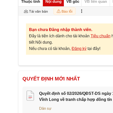
Thuộc tính
Nội dung
VB gốc
VB liên quan
Tải văn bản
Báo lỗi
Bạn chưa Đăng nhập thành viên.
Đây là tiện ích dành cho tài khoản
Tiêu chuẩn
tiết Nội dung.
Nếu chưa có tài khoản,
Đăng ký
tại đây!
QUYẾT ĐỊNH MỚI NHẤT
Quyết định số 02/2026/QĐST-DS ngày 1
Vĩnh Long về tranh chấp hợp đồng tín
Dân sự