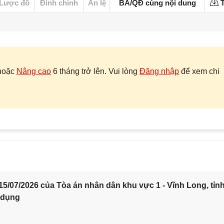
Lược đồ
Đính chính
Án lệ
BA/QĐ cùng nội dung
T
hoặc
Nâng cao
6 tháng trở lên. Vui lòng
Đăng nhập
để xem chi
5/07/2026 của Tòa án nhân dân khu vực 1 - Vĩnh Long, tỉn
 dụng