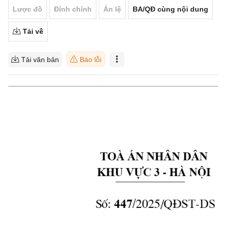
Lược đồ
Đính chính
Án lệ
BA/QĐ cùng nội dung
Tải về
Tải văn bản
Báo lỗi