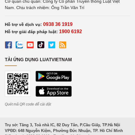
Cơ quan chủ quản: Công ty Cổ phần Truyền thông Luật Việt
Nam. Chịu trách nhiệm: Ông Trần Văn Trí
0938 36 1919
Hỗ trợ về dịch vụ:
1900 6192
Hỗ trợ giải đáp pháp luật:
TẢI ỨNG DỤNG LUATVIETNAM
Quét mã QR code để cài đặt
Trụ sở: Tầng 3, Toà nhà IC, 82 Duy Tân, P.Cầu Giấy, TP.Hà Nội
VPĐD: 648 Nguyễn Kiệm, Phường Đức Nhuận, TP. Hồ Chí Minh