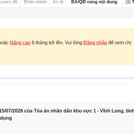
Lược đồ
Đính chính
Án lệ
BA/QĐ cùng nội dung
T
hoặc
Nâng cao
6 tháng trở lên. Vui lòng
Đăng nhập
để xem chi
5/07/2026 của Tòa án nhân dân khu vực 1 - Vĩnh Long, tỉn
 dụng