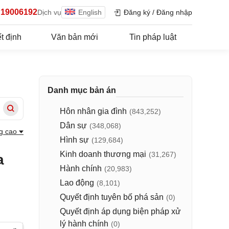
19006192
Dịch vụ
English
Đăng ký
/
Đăng nhập
t định
Văn bản mới
Tin pháp luật
Danh mục bản án
Hôn nhân gia đình
(843,252)
Dân sự
(348,068)
g cao
Hình sự
(129,684)
Kinh doanh thương mại
(31,267)
a
Hành chính
(20,983)
Lao động
(8,101)
Quyết định tuyên bố phá sản
(0)
Quyết định áp dụng biện pháp xử
lý hành chính
(0)