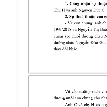
. 
Công 
nhận 
sự 
thuậ
1
Thu H 
và anh N
guyễn Đức C
. 
2
. Sự thoả thuận củ
a 
- 
V
ề 
con 
chung: 
anh 
ch
19/9/2018 
và 
Nguyễn 
Th
ị 
Bảo
chăm 
sóc 
nuôi 
dưỡng 
cháu 
N
dưỡng 
cháu 
Nguyễn 
Đức 
Gia 
thay đổi khác. 
Về 
cấp 
d
ưỡng 
nuôi 
co
dưỡng nuôi co
n chung cho 
nha
Anh 
C 
và 
chị 
H 
có 
quy