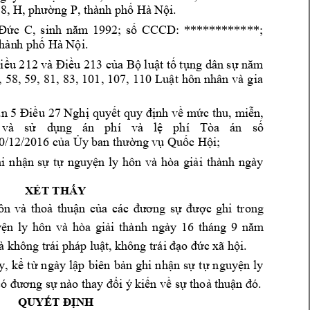
 8, 
H
, phường P, t
hành phố Hà N
ội.
Đức 
C
, 
s
inh 
năm 
1992; 
số 
CCCD: 
************; 
thàn
h phố Hà Nội.
iều 212 và Điều 213 của Bộ luật tố tụng dân sự năm 
, 
58, 
59, 
81, 
83, 
101, 
107,
110 
Luật 
hôn 
nhân 
và 
gia 
n 5 
Điều 
27 Nghị 
quyết quy 
định về 
mức thu, 
miễn,
và 
sử 
dụng 
án 
phí 
và 
lệ 
phí 
Tòa 
án
số 
0/
12/2016 củ
a Ủy ban thườ
ng vụ Quốc 
Hội;
i 
nhận 
sự 
tự 
nguyện 
ly 
hôn 
và 
hòa 
giải 
thành 
ngày 
XÉT THẤY
ôn 
và 
thoả 
thuận 
của 
các 
đương 
s
ự 
được 
ghi 
t
rong 
ện 
ly 
hôn 
và 
hòa 
giải 
thành 
ngày 
16 
tháng 
9 
n
ăm
à không trá
i pháp luậ
t, không trái 
đạo đức xã h
ội.
y, 
kể 
t
ừ 
n
gày 
lập 
biên 
bản 
ghi 
nhận 
sự 
tự 
n
guyện 
ly 
có đươn
g sự nào t
hay đổi ý k
iến về sự thoả 
thuận đó.
QUYẾT ĐỊNH