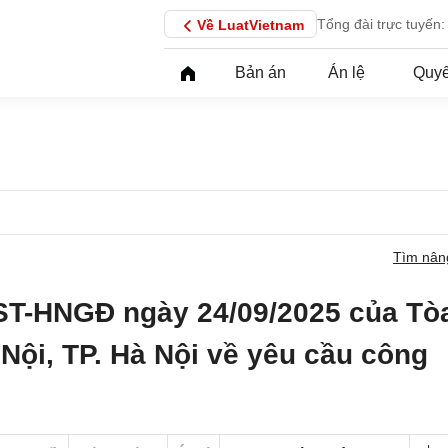
Tổng đài trực tuyến:
Về LuatVietnam
Bản án
Án lệ
Quyế
Tìm nân
ST-HNGĐ ngày 24/09/2025 của Tò
Nội, TP. Hà Nội về yêu cầu công