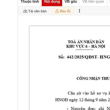
Thuộc tính
Nội dung
VB gốc
VB liên quan
Tải văn bản
Báo lỗi
TOÀ ÁN NHÂN DÂN 
KHU VỰC 6 –
HÀ NỘI
Số
: 
442
/
20
25
/QĐST
- 
HNG
CÔNG NHẬN THUẬ
Căn 
cứ 
và
o 
hồ 
sơ 
vụ 
HNGĐ ngày 
12
 tháng 9 
năm
- 
Nguyên 
đơn: 
chị 
N