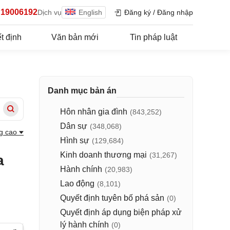
19006192
Dịch vụ
English
Đăng ký
/
Đăng nhập
t định
Văn bản mới
Tin pháp luật
Danh mục bản án
Hôn nhân gia đình
(843,252)
Dân sự
(348,068)
g cao
Hình sự
(129,684)
Kinh doanh thương mại
(31,267)
a
Hành chính
(20,983)
Lao động
(8,101)
Quyết định tuyên bố phá sản
(0)
Quyết định áp dụng biện pháp xử
lý hành chính
(0)