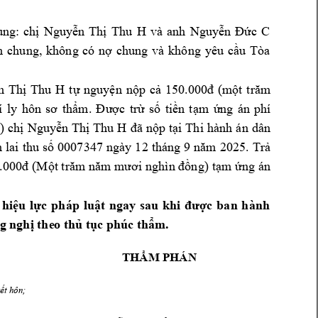
ung: 
chị 
Nguyễn 
Thị 
Thu 
H 
và 
anh 
Nguyễn 
Đức 
C 
n 
chung, 
không 
có
nợ 
chung 
và 
không 
yêu 
cầu 
Tòa 
n 
Thị 
Thu 
H
tự 
nguyện 
nộp
cả
15
0.000
đ
(m
ột 
trăm 
í 
ly
hôn 
sơ 
thẩm
. 
Đ
ược 
trừ
số
tiền 
tạm 
ứng 
án 
phí 
g
) 
chị 
Nguyễn 
Thị 
Thu 
H
đã 
nộp 
tại 
Thi
hành 
án 
dân 
n 
lai 
thu 
số
0007347 
ngày 
1
2 
tháng 
9 
năm 
2025
. 
Trả 
.000
đ
(Một trăm 
năm mươi 
nghìn đồng
) 
tạm ứng 
án 
 
hiệu 
lực 
pháp 
luật 
ngay 
sau 
khi 
được 
ban 
hành 
g nghị the
o thủ tục phúc th
ẩm.
THẨM PHÁN
kế
t hôn;