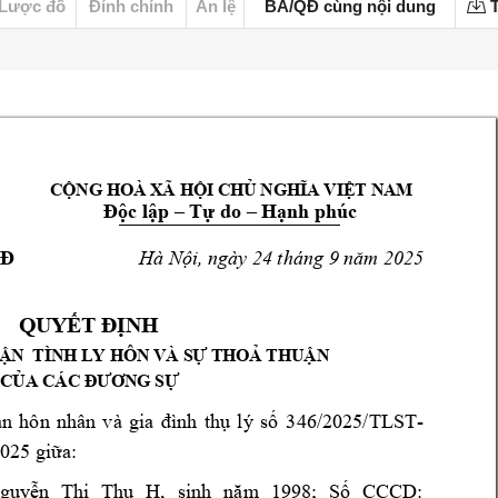
Lược đồ
Đính chính
Án lệ
BA/QĐ cùng nội dung
T
CỘNG HOÀ XÃ HỘI CHỦ NGHĨA VIỆT NAM
Độc lập –
Tự do –
H
ạnh phúc
Đ
Hà Nội, ngày 2
4 tháng 9 nă
m 2025
QUYẾT ĐỊNH 
N  TÌNH LY HÔN VÀ SỰ THOẢ THUẬN 
CỦA CÁC ĐƯƠNG SỰ
á
n 
hôn 
nhân 
và 
g
ia 
đình 
thụ 
lý 
số
346/2025/TLST- 
20
25
giữa:
guyễn 
Thị 
Thu 
H
, 
sinh 
năm 
1998; 
Số 
CCCD: 