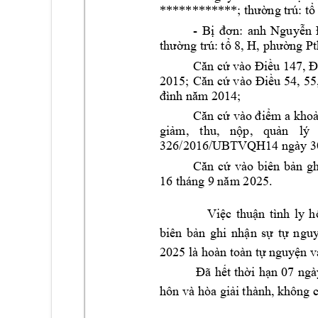
************
; thường 
trú: tổ
- 
Bị 
đơn: 
anh 
Nguyễn 
thường trú: 
tổ 8, H, phường P
Căn cứ vào Điều 147, Đ
2015; 
C
ăn 
cứ 
v
ào 
Đi
ều
54, 
55
đình năm 2014
;
Căn c
ứ
 v
ào đ
iểm a 
khoả
giảm, 
thu, 
nộp, 
quản 
lý 
326/2016/UBTV
QH14 ngày 3
Căn 
cứ 
vào 
biên 
bản 
gh
16
tháng 9 
năm 2025.
Việc 
thuận 
tình 
ly 
h
biên 
bản 
ghi 
nhận 
sự 
tự 
n
guy
2025 
là hoàn to
àn tự nguyệ
n v
Đã 
hết 
thời 
hạn 
0
7 
ngà
hôn và hòa giả
i thành, 
không 