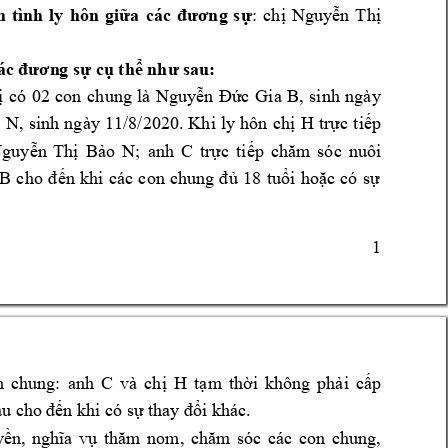
n 
tình 
ly 
hôn 
giữa 
các 
đương 
sự
:
chị 
Nguyễn 
T
hị 
các đươn
g sự cụ thể như sau
:
ị
có 
02 
con 
chung 
là 
Nguyễn 
Đức 
Gia 
B, 
sinh 
ngày 
 
N
, 
sinh 
ng
ày 
11/8/2020. 
Khi 
ly 
hôn 
chị 
H 
trực 
tiếp 
guyễn 
Thị
Bảo 
N; 
anh 
C 
t
rực 
tiếp 
chăm 
sóc 
nuôi 
B 
ch
o 
đến 
khi 
các 
con 
chung 
đủ 
1
8 
tuổi 
hoặc 
có
sự 
1 
n 
chung: 
anh 
C 
và 
ch
ị 
H 
tạm 
thời 
không 
phải 
cấp 
u cho 
đến khi có sự 
thay đổi k
hác. 
ền, 
nghĩa 
vụ 
thăm 
nom, 
chăm 
sóc 
các 
con 
chung, 