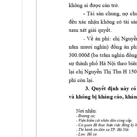
không ai được cả
n trở.
- 
Tài 
sản 
chung, 
nợ 
ch
đều 
xác 
nhận 
không 
có 
tài 
sả
xem xét giải 
quyết.
- 
Về 
á
n 
ph
í:
chị 
Nguyễ
năm 
mươi 
nghìn) 
đồng 
án 
ph
300.000
đ 
(ba 
trăm 
nghìn
đồn
sự 
thành 
phố 
Hà 
Nội
theo 
biê
lại 
c
hị
Nguyễn 
Thị Thu 
H
 150
phí còn lại
. 
3.
Quyết 
định 
này 
có
và không bị kh
áng cáo, kh
án
Nơi nhận: 
- 
Đương sự;
- 
Viện kiểm sát n
hân dân cùng cấp;
- 
Cơ quan đã th
ực hiện việc đăng ký 
- 
Thi hành án d
ân sự TP. Hà Nội
- 
Lưu: Hồ sơ
. 