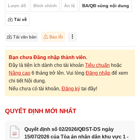
Lược đồ
Đính chính
Án lệ
BA/QĐ cùng nội dung
Tải về
Tải văn bản
Báo lỗi
Bạn chưa Đăng nhập thành viên.
Đây là tiện ích dành cho tài khoản
Tiêu chuẩn
hoặc
Nâng cao
6 tháng trở lên. Vui lòng
Đăng nhập
để xem
chi tiết Nội dung.
Nếu chưa có tài khoản,
Đăng ký
tại đây!
QUYẾT ĐỊNH MỚI NHẤT
Quyết định số 02/2026/QĐST-DS ngày
15/07/2026 của Tòa án nhân dân khu vực 1 -