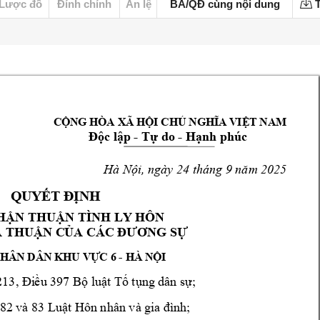
Lược đồ
Đính chính
Án lệ
BA/QĐ cùng nội dung
T
CỘNG HÒA XÃ HỘI CHỦ NGHĨA VIỆT NAM
- 
- 
Độc lập 
Tự d
o 
Hạnh phúc
Hà Nội, ngày 24 thán
g 9 năm 202
5
QUYẾT ĐỊNH
HẬ
N THUẬN TÌNH LY
 HÔN
A
 THUẬN C
ỦA CÁC ĐƯƠNG SỰ
- 
HÂN DÂN KHU VỰC 6 
HÀ NỘI
213, Đi
ều 397 Bộ l
uật Tố tụng 
dân sự;
 82 
và 83 
Luật Hôn nhân và 
gia đình;