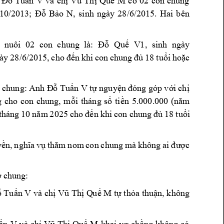
 
Tu
n 
V
và 
ch
Qu
M 
có 
02 
con 
chung 
Đỗ
ấ
ị
Vũ 
Thị
ế
10/2013; 
B
o 
N, 
sinh 
ngày 
28/6/2015. 
Hai 
bên 
Đỗ
ả
nuôi 
02 
con 
chung  là: 
Qu
V1
, 
sinh 
ngày 
Đỗ
ế
ày 
28/
18 
tu
i 
ho
c 
6/2015, 
ch
o 
đến 
khi 
con 
chung 
đủ
ổ
ặ
 chung: 
Anh 
Tu
n V
t
nguy
i 
ch
Đ
ỗ
ấ
ự
ện 
đóng góp vớ
ị
g 
cho 
con 
chung, 
m
i 
tháng 
s
ti
ỗ
ố
ền 
5.000.000 
(năm 
18 
tu
i 
tháng 
10 
n
ăm 
2
025 
cho 
đến 
khi 
con c
hung 
đủ
ổ
y
c 
ền, 
nghĩa 
vụ
thăm 
nom 
con 
chung 
mà 
kh
ông 
ai 
đ
ượ
 chung:
ợ
Tu
n V
và ch
Qu
 M t
th
a thu
n, không 
ỗ
ấ
ị
Vũ Thị
ế
ự
ỏ
ậ
n 
V
và 
ch
Qu
 M 
khai v
ch
ng không 
có 
ấ
ị
Vũ 
Thị
ế
ợ
ồ