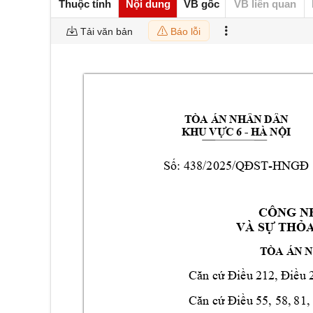
Thuộc tính
Nội dung
VB gốc
VB liên quan
Tải văn bản
Báo lỗi
TÒA ÁN NHÂN DÂN 
- 
KHU VỰC 6 
HÀ NỘI
-
Số:
438/2025/QĐ
ST
HNGĐ
CÔNG N
VÀ SỰ THỎ
TÒA ÁN N
Căn cứ Điều 21
2, Điều 
58, 
81,
Căn cứ Điều 55, 