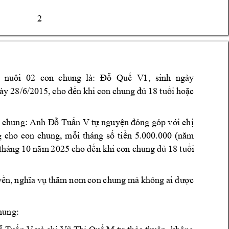
2 
nuôi 
02 
con 
chung  là: 
Qu
V1
, 
sinh 
ngày 
Đỗ
ế
18 
tu
i 
ho
c 
ày 
28/6/2015, 
cho 
đ
ến 
khi 
con 
chung 
đủ
ổ
ặ
 chung: 
Anh 
Tu
n V
t
nguy
i 
ch
Đ
ỗ
ấ
ự
ện 
đóng góp vớ
ị
g 
cho 
con 
chung, 
m
i 
tháng 
s
ti
ỗ
ố
ền 
5.000.000 
(năm 
18 
tu
i 
tháng 
10 
n
ăm 
2
025 
cho 
đến 
khi 
con c
hung 
đủ
ổ
y
c 
ền, 
nghĩa 
vụ
thăm 
nom 
con 
chung 
mà 
kh
ông 
ai 
đ
ượ
hung:  