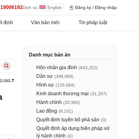
19006192
Dịch vụ
English
Đăng ký
/
Đăng nhập
t định
Văn bản mới
Tin pháp luật
Danh mục bản án
Hôn nhân gia đình
(843,252)
Dân sự
(348,068)
g cao
Hình sự
(129,684)
Kinh doanh thương mại
(31,267)
a
Hành chính
(20,983)
Lao động
(8,101)
Quyết định tuyên bố phá sản
(0)
Quyết định áp dụng biện pháp xử
lý hành chính
(0)