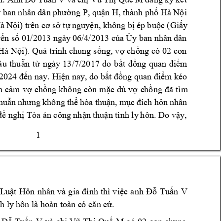
ng P
, 
qu
n H, thành ph
 Hà N
i 
y
 ban nhân dân phườ
ậ
ố
ộ
H
à N
i
 t
nguy
n, kh
ông b
ép 
bu
c (Gi
y 
ộ
) trê
n cơ 
s
ở
ự
ệ
ị
ộ
ấ
y
n s
 01
/2013 ngày
 06/4/2013 c
a 
y 
ban nhân 
dân 
ể
ố
ủ
Ủ
Hà 
N
i
). 
Quá 
trình 
chung 
s
ng, 
v
ch
ng 
có 
02 con 
ộ
ố
ợ
ồ
âu 
thu
n 
t
ngày 
13/
7/2017 
do 
b
m 
ẫ
ừ
ất 
đồng 
quan 
điể
n nay. Hi
n nay, do b
m kéo 
2024 đ
ế
ệ
ất đồng quan điể
h 
c
m 
v
ch
ng 
không 
còn 
m
c 
dù 
v
ch
ả
ợ
ồ
ặ
ợ
ồng 
đã 
tìm 
hu
hòa t
hu
n, 
m
ẫn 
nhưng 
không 
thể
ậ
ục 
đích
hôn 
nhân 
đề nghị Tòa 
án công nhận t
huận tình ly
 hô
n. Do vậy
, 
1 
Tu
n 
V 
Luật 
Hôn 
nhân 
và 
gia 
đình 
thì 
việc 
anh 
Đỗ
ấ
h ly
 hôn là hoàn toàn c
ó
 căn cứ.