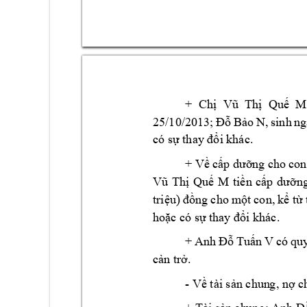
+ 
Ch
Qu
  M
ị
Vũ 
Thị
ế
25/10/2013; 
B
o 
N
Đỗ
ả
, 
sin
h 
ng
có s
i khác.
ự
thay đổ
+ V
c
ng cho 
con
ề
ấp
 dưỡ
Qu
M
ti
n 
c
n
Vũ 
Thị
ế
ề
ấp 
dưỡ
tri
ng 
cho 
m
t 
con, 
k
 t
ệu) 
đồ
ộ
ể
ừ
ho
c có s
i khác. 
ặ
ự
t
hay đổ
+ 
Anh 
Tu
n 
V
có
qu
Đỗ
ấ
c
n tr
. 
ả
ở
 c
- Về tài sản chun
g, nợ