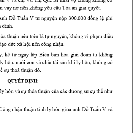
ai vay
 n
 nên không yêu c
u Tòa án g
i
i quy
t.
ợ
ầ
ả
ế
Tu
n 
V
t
nguy
n 
n
ng
l
phí 
Anh 
Đỗ
ấ
ự
ệ
ộp 
300.000 
đồ
ệ
a đình.
h
a 
thu
n nêu 
trên là t
nguy
n, không vi 
ph
u 
ỏ
ậ
ự
ệ
ạm đi
ề
c 
xã h
i nên công n
h
n.
 đạo đứ
ộ
ậ
y, 
kể 
t
ừ 
ngày
lập 
Biê
n 
bản 
hòa 
giải 
đoàn 
tụ 
khôn
g 
ly hôn, nuôi 
con và chia tài sản khi ly
 hô
n, không có 
ề sự th
oả thuận đó.
QUYẾT ĐỊNH:
 
ly 
hô
n và 
sự 
thỏa 
thuận của 
các đương 
sự 
cụ thể 
như 
nh 
Tu
n V
và 
 Công n
hận
thuận tình ly
 hôn giữa a
Đỗ
ấ