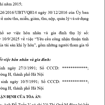
phí năm
 2015;
326/2016/UBTVQ
H14 
ngày 
30/12/2016 
của 
Ủy 
ban 
về 
m
ức 
thu, 
miễn, 
giảm, 
thu, 
nộp, 
q
uản 
lý 
và 
sử 
dụng 
hồ 
sơ 
việc 
hôn
nhân 
và 
gia 
đình 
thụ 
lý 
số: 
y 
10/9/2025
về 
việc 
“Yêu 
cầu 
công 
nhận 
thuận 
tình 
ia tài sả
n khi ly hôn”, gồm những người tham
gia tố 
ết việc h
ôn nhân v
à gia đình: 
inh 
ngày
27/3/1991; 
S
CCCD: 
******
******; 
ố
ng H, thành ph
 Hà N
i 
ườ
ố
ộ
 
sin
h 
ngày 
1
0/5/1991; 
S
CCCD: 
*
********
***; 
ố
ng H, thành p
h
 Hà N
i 
ườ
ố
ộ
ẬN ĐỊNH CỦA TÒA ÁN:
Anh 
Tu
n 
V và 
ch
Qu
M 
t 
n: 
Đỗ
ấ
ị
Vũ 
Thị
ế
đăng 
ký 
kế