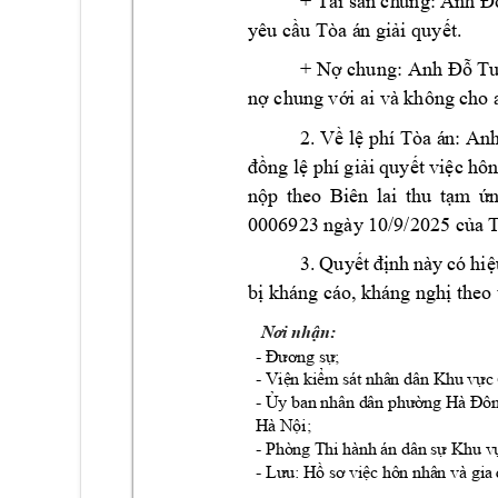
+ Tài 
sản ch
ung: A
nh Đ
yêu c
u Tòa á
n gi
i quy
t.
ầ
ả
ế
+ N
 chung: Anh 
T
ợ
Đỗ
n
 chung v
i a
i và không c
ho 
ợ
ớ
2. V
 l
 phí Tòa á
n: Anh
ề
ệ
ng l
 p
hí gi
i 
quy
t 
vi
đồ
ệ
ả
ế
ệc hôn
n
p 
theo 
Biên 
lai 
thu 
t
m 
ộ
ạ
ứ
0006923 ngày
 10/9/2025 c
a 
ủ
3. 
Quyết 
định 
này 
có 
hiệ
bị kháng cáo, 
kháng ngh
ị theo
Nơi nhận:
- 
;  
Đương sự
- 
Vi
n ki
m sát nhân dân Khu v
c
ệ
ể
ự
- 
y ban nhân dân 
Ủ
phường Hà Đôn
Hà N
i;
ộ
- Phòng Thi hành án dân s
 Khu v
ự
- 
Lưu: Hồ
sơ việc hôn nhân và gia 