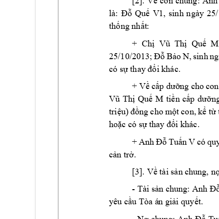
[2]. 
V
con 
chung: 
Anh
ề
là: 
Qu
V1
, 
sinh 
ngày 
25/
Đỗ
ế
th
ng nh
t
:  
ố
ấ
+ 
Ch
Qu
  M
ị
Vũ 
Thị
ế
25/10/2013; 
B
o 
N, 
sin
h 
ng
Đỗ
ả
có s
i khác.
ự
thay đổ
+ V
c
ng cho 
con
ề
ấp
 dưỡ
Qu
M
ti
n 
c
n
Vũ 
Thị
ế
ề
ấp 
dưỡ
tri
ng 
cho 
m
t 
con, 
k
 t
ệu) 
đồ
ộ
ể
ừ
ho
c có s
i khác. 
ặ
ự
t
hay đổ
+ 
Anh 
Tu
n 
V
có
qu
Đỗ
ấ
c
n tr
. 
ả
ở
[3]. Về tài sản c
hung, n
- Tài sản chung: Anh Đ
yêu c
u Tòa á
n gi
i quy
t.
ầ
ả
ế
- 
N
chung: 
Anh 
Tu
ợ
Đỗ