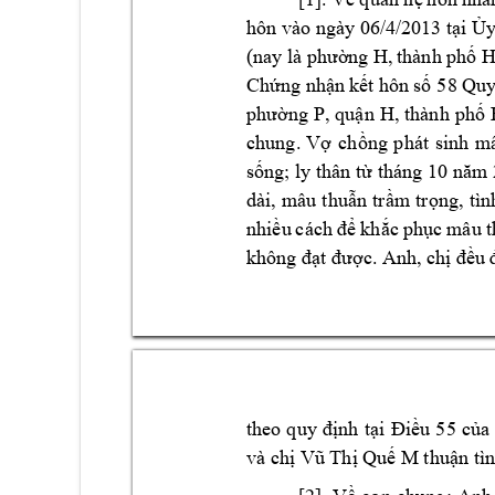
hôn vào ngày 06/4
/2013 t
i 
ạ
Ủ
n
g H, 
thành ph
 
(nay 
là phườ
ố
Ch
ng nh
n k
t hôn 
s
 58 Qu
ứ
ậ
ế
ố
n
g 
P
, 
qu
n 
H, 
thành 
p
h
phư
ờ
ậ
ố
chung. 
V
ch
ng 
p
hát 
sinh 
m
ợ
ồ
s
ng; ly thân t
ố
ừ
t
háng 10 năm 
dài, 
m
âu
t
hu
n 
tr
m 
t
r
ng, 
tìn
ẫ
ầ
ọ
nhi
kh
c 
ph
c 
mâu 
t
ều 
cách 
để
ắ
ụ
c.
không đạt đượ
An
h, chị đề
u 
theo 
qu
y 
định 
tại 
Điều 
55 
của 
và ch
Qu
 M 
ị
Vũ Thị
ế
thuận tìn