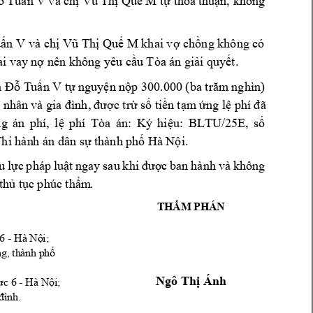
Tu
n V
và c
h
Qu
M t
th
a 
thu
n, không 
ỗ
ấ
ị
Vũ 
Thị
ế
ự
ỏ
ậ
u
n 
V
và 
ch
Qu
 M khai v
ch
ng không có 
ấ
ị
Vũ Thị
ế
ợ
ồ
ai vay
 n
 nên không yêu c
u Tòa án g
i
i quy
t.
ợ
ầ
ả
ế
 
Tu
n V
t
 n
guy
n n
Đỗ
ấ
ự
ệ
ộp 300.0
00 (ba trăm
 ng
hìn) 
c tr
 s
ti
n 
t
m 
ng
 l
 nhân 
và gia đình, 
đ
ượ
ừ
ố
ề
ạ
ứ
ệ
phí 
đã 
ng 
án 
phí, 
l
phí 
Tòa 
án: 
Ký 
hi
u: 
BLTU/25E, 
s
ệ
ệ
ố
Thi hàn
h án dân s
 thành 
ph
 Hà N
i.
ự
ố
ộ
u 
lực 
pháp 
luật 
ngay 
s
au 
khi 
được 
ban 
hành 
và 
không 
 thủ tụ
c phúc thẩm
.
THẨM PHÁN
 6 - Hà N
i;
ộ
g, thành phố
c 6 - Hà N
i;
Ngô Thị Ánh
ự
ộ
đình.