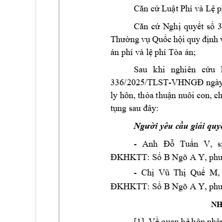
Căn cứ Luật Phí 
và Lệ 
Căn 
cứ 
N
ghị 
quyết 
số 
Thường 
vụ 
Quốc 
hội 
quy 
định 
án phí và lệ ph
í Tòa án;
Sau 
khi 
nghiên 
cứu 
336/2025/TLST
-
VHNGĐ
ngà
ly hôn, thỏa thuận nuôi con, ch
tụng sau đây
:
Người yêu c
ầu giải quy
- 
Anh 
Tu
n 
V,
s
Đỗ
ấ
S
ĐKHKTT: 
ố
B N
gõ A Y
, ph
- 
Ch
Qu
M,
ị
Vũ 
Thị
ế
S
ĐKHKTT: 
ố
B N
gõ A Y
, ph
NH
[1]. 
Về quan hệ 
hôn n
hâ