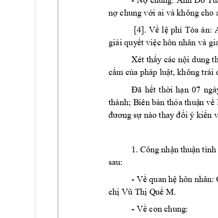
n
 chung v
i a
i và không c
ho 
ợ
ớ
 [4]. 
Về 
lệ 
phí 
Tòa 
án: 
gi
i quy
t vi
ả
ế
ệc hôn nhân và 
gi
Xét th
y các 
n
i 
dung t
ấ
ộ
c
m c
a pháp lu
ấ
ủ
ật, không trái
Đã 
hết 
thời 
hạn 
07 
ngà
thà
nh; B
iên bản thỏa thuậ
n về 
đương sự nà
o thay đổi ý 
kiến v
1. 
Công 
n
hận 
thuận 
tình
sau: 
- 
Về quan hệ 
hôn nhâ
n:
ch
Qu
 M
. 
ị
Vũ Thị
ế
- V
 con chung
:  
ề