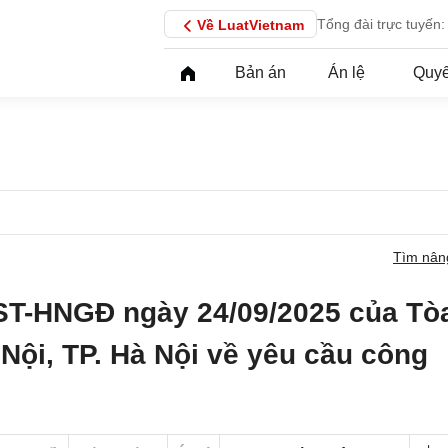
Tổng đài trực tuyến:
Về LuatVietnam
Bản án
Án lệ
Quyế
Tìm nân
ST-HNGĐ ngày 24/09/2025 của Tò
Nội, TP. Hà Nội về yêu cầu công