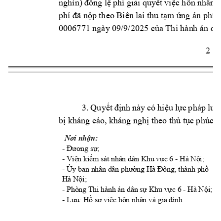
nghìn) 
ng l
phí g
i
i 
quy
t 
vi
đ
ồ
ệ
ả
ế
ệc hôn 
nhân v
p 
theo Biên 
lai thu t
m 
ng án phí, 
phí đã nộ
ạ
ứ
0006771 ngày
 09/9/2025 c
a Thi hàn
h án dâ
ủ
2 
3. 
Quyết 
định 
này 
có 
hiệu 
lực 
p
háp 
luật
bị kháng cáo, 
kháng ngh
ị theo thủ tụ
c phúc 
Nơi nhận:
- 
;  
Đương sự
- 
Vi
n ki
m sát nhân dân Khu v
c 6 - Hà N
i;
ệ
ể
ự
ộ
- 
Ủy ban nhân dân phường Hà Đông, thành phố
Hà N
i;
ộ
- Phòng Thi hành án dân s
 Khu v
c 6 - 
Hà
 N
i;
ự
ự
ộ
- 
Lưu: Hồ
sơ việc hôn nhân và gia đình.