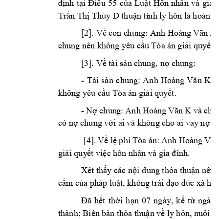
định 
tại 
Điều 
55 
của 
Luật 
Hôn 
nhân 
và 
gia 
Tr
n Th
 Thùy D 
ầ
ị
thuận tì
nh ly hôn 
là hoàn t
[2]. V
 con c
h
ung: Anh 
ề
Hoà
ng Văn K
chung nên khô
ng yêu c
u Tòa án 
g
i
i quy
t 
ầ
ả
ế
 chung:
[3]. Về tài sản c
hung, nợ
v
- 
Tài 
sản 
chung: 
Anh
Hoàng 
Văn 
K
không yêu c
u T
òa án gi
i quy
t.
ầ
ả
ế
- 
N
 chun
g: 
Anh 
và 
ch
ợ
Ho
àng 
Văn 
K
ị
có n
 chung v
i ai 
và không ch
o ai vay n
 n
ợ
ớ
ợ
 [4]. 
Về lệ 
p
hí Tò
a 
án: 
Anh H
oàng 
Văn
gi
i quy
t vi
ả
ế
ệc hôn nhân và 
gia đình.
Xét th
y các 
n
i 
dung th
a 
thu
n nêu 
ấ
ộ
ỏ
ậ
c
m c
a pháp lu
c 
xã h
ấ
ủ
ật, không trái đạo đứ
ộ
Đã 
hết 
thời 
h
ạn 
07 
ngày, 
kể 
từ 
ngày 
thành; Biên bả
n thỏa thuận về ly
 hôn, nuôi co