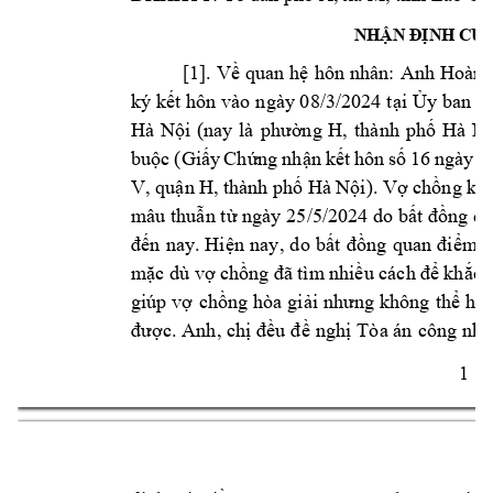
NHẬN ĐỊNH CỦA
Anh 
[1]. Về 
q
uan 
hệ 
hôn nhân: 
Hoàng
ký k
t hôn 
vào 
ngày 08/3/2024 t
i 
ế
ạ
Ủy ban n
Hà 
N
ng 
H, 
t
hành 
ph
Hà 
N
ội 
(nay 
là 
phườ
ố
bu
c 
(Gi
y
Ch
ng 
nh
n 
k
t 
hôn 
s
16 
ngày 
0
ộ
ấ
ứ
ậ
ế
ố
V
, 
qu
n H, 
thành ph
 H
à N
i). V
ch
ng 
kh
ậ
ố
ộ
ợ
ồ
mâu thu
n t
 ngày 2
5/5/2024 do b
ẫ
ừ
ất đồng 
qu
n 
nay. 
Hi
n 
nay, 
do 
b
m 
k
đế
ệ
ất 
đồng 
quan 
điể
m
c 
dù v
ch
kh
c 
ặ
ợ
ồng đã 
tìm 
nhiều cách để
ắ
giúp 
v
ch
ng 
hòa gi
hòa
ợ
ồ
ải 
nhưng 
không 
thể
c.
đư
ợ
Anh, 
chị 
đều 
đề 
nghị 
Tòa án 
công nhậ
1 