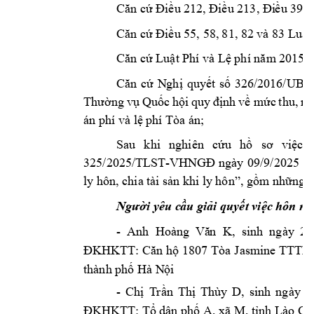
Căn cứ Điều 21
2, Điều 213, Đi
ều 397 
58, 
81, 82 
và 83 
Căn cứ Điều 55, 
Luật
Căn cứ Luật Phí 
và Lệ phí năm
 2015;
Căn 
cứ 
N
ghị 
quyết 
số 
326/2016/UB
Thường 
vụ 
Quốc 
hội 
quy 
định 
về 
m
ức 
thu, 
mi
án phí và lệ ph
í Tòa án;
Sau 
khi 
nghiên 
cứu 
hồ 
sơ 
việc 
325/2025/TLST
-
VHNGĐ
ngày 
09/9/2025
về
ly hôn, chia 
tài sản khi ly
 hô
n”, gồm nhữn
g 
Người yêu c
ầu giải quyết việc h
ôn nh
-  Anh  
,  sinh  ngày
  20
Hoàng  Vă
n
  K
1807 
Tòa 
Jasm
ine 
TTTM 
ĐKHKTT: Căn h
ộ
thành ph
 Hà N
i 
ố
ộ
- 
Ch
Tr
n 
Th
Thùy
D, 
sinh 
ngày
2
ị
ầ
ị
T
 dân ph
 A, xã M, t
nh Lào Cai
ĐKHKTT: 
ổ
ố
ỉ