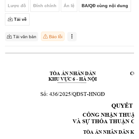
Lược đồ
Đính chính
Án lệ
BA/QĐ cùng nội dung
Tải về
Tải văn bản
Báo lỗi
TÒA ÁN NHÂN DÂN 
CỘN
- 
KHU VỰC 6 
HÀ NỘI
-
Số: 436/2025/QĐ
ST
HNGĐ
QUYẾT Đ
CÔNG NHẬ
N THUẬN
VÀ SỰ THỎA
 THUẬN C
Ủ
TÒA ÁN NHÂN DÂN KHU