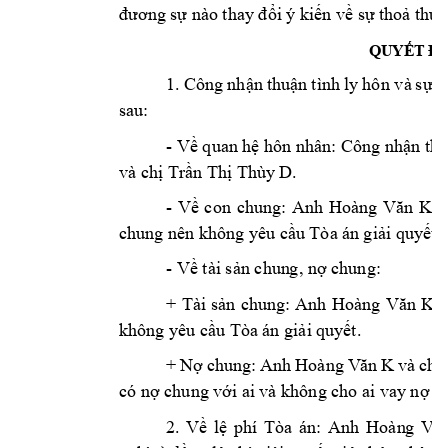
đương sự nà
o thay đổi ý 
kiến về sự th
oả thuậ
QUYẾT ĐỊ
1. 
Công 
n
hận 
thuận 
tình 
ly 
hô
n và 
sự 
t
sau: 
- 
Về quan
hệ hôn nhân: Công nhận thuậ
và ch
Tr
n Th
 Thùy
 D
. 
ị
ầ
ị
- 
V
con 
chung: 
Anh 
v
ề
Hoàng 
Văn 
K
chung nên khô
ng yêu c
u Tòa án 
g
i
i quy
t 
ầ
ả
ế
 chung:  
- Về tài sản chun
g, nợ
v
+ 
Tài 
sản 
chung: 
Anh 
Hoàng 
Văn 
K
không yêu c
u T
òa án gi
i quy
t.
ầ
ả
ế
+ 
N
chung: 
Anh 
và 
ch
ợ
Hoàng 
V
ăn 
K
ị
có n
 chung v
i ai 
và không ch
o ai vay n
 n
ợ
ớ
ợ
2. 
V
l
phí 
Tòa 
án: 
Anh
ề
ệ
Hoàn
g 
Văn