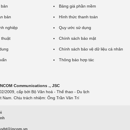
 bản
Bảng giá phần mềm
ăn bản
Hình thức thanh toán
nh nghiệp
Quy ước sử dụng
 thuật
Chính sách bảo mật
 dung
Chính sách bảo vệ dữ liệu cá nhân
 vấn
Thông báo hợp tác
 INCOM Communications ., JSC
/2009, cấp bởi Bộ Văn hoá - Thể thao - Du lịch
t Nam. Chịu trách nhiệm: Ông Trần Văn Trí
ội
inh
uybt@incom.vn