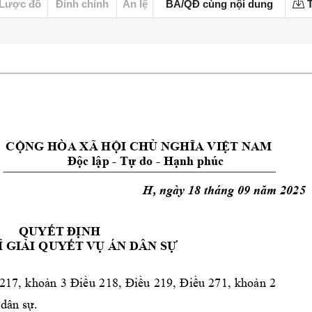
Lược đồ
Đính chính
Án lệ
BA/QĐ cùng nội dung
T
CỘNG HÒA XÃ HỘI CHỦ NGHĨ
A VIỆT NAM
Độc lập 
- 
Tự do 
- 
Hạnh 
phúc
H
, ngày 
18 
tháng 
09 
năm 2025
QUYẾT ĐỊNH
Ỉ GIẢI QUYẾ
T VỤ ÁN DÂN SỰ
217, 
khoản
3 
Điều 
218, 
Điều 
219, 
Điều 
271, 
khoản 
2 
 dân sự
. 