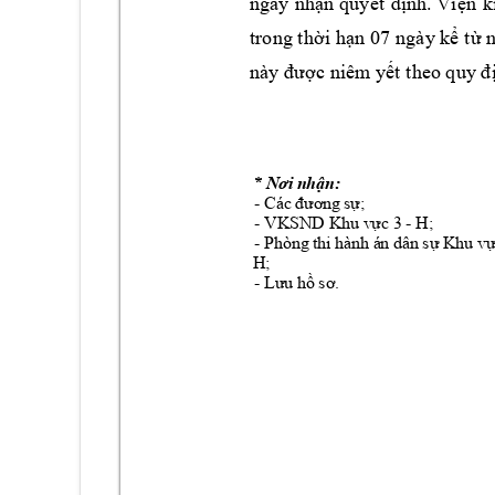
ngày 
nhận 
quyết 
định. Viện 
k
trong th
ời hạn 
07 n
gày kể
 từ 
này được niêm yết the
o quy đ
* Nơi nhận: 
- Các đương sự;
-
- 
VKSND 
Khu vực 3 - H;
-
-
- Phòng thi hành án dân sự Khu vực
H;
-
- Lưu hồ sơ.