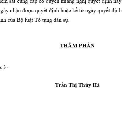
iểm sát 
cùng 
cấp 
có 
quyền 
kháng 
nghị quyết 
định này
ngày n
hận đư
ợc quyết 
định 
hoặc 
kể từ 
ngày 
quyết 
định
ịnh của Bộ luật 
Tố tụng dân sự.
THẨM PHÁN 
 3 - 
Trần Thị Thúy Hà