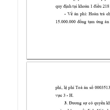
quy định tại khoản 1 
điều 218
- 
Về
án 
phí
: 
Hoàn 
trả
c
15.00
0
.000
đồng 
tạm 
ứng 
án
phí,
lệ 
phí 
Toà 
án 
số
00
0
3513
vực 3 
- H. 
3
. 
Đương 
sự 
có 
quyền 
k