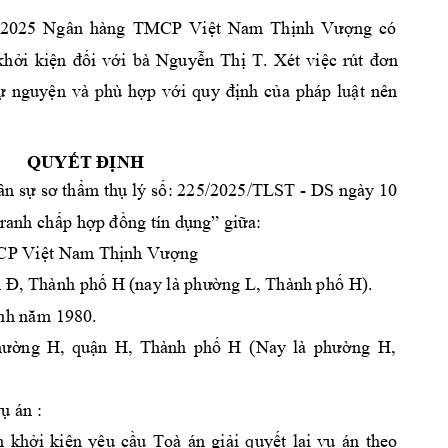
2025
N
gân 
hàng 
TMCP 
Việt 
Nam 
Thịnh 
Vượng
có 
khởi 
kiện 
đối
với
bà 
Nguyễn 
Thị
T
. 
Xét 
việc 
rút
đơn
ự 
nguy
ện 
và
phù
hợp 
với 
quy 
định 
của 
pháp 
luật 
nên
QUYẾT ĐỊNH
ân sự sơ thẩm
thụ lý 
số:
225
/2025/TL
ST 
- 
DS 
n
gày
10
ranh chấp
 h
ợp đồng
tín dụng”
giữa
:
P Việt Na
m Thịnh Vượng
n
Đ, Thành
phố 
H 
(nay là phường L, Thành
phố 
H)
.
inh năm 19
80
.
hường 
H
, 
quận
H
, 
Thành
phố 
H
(
Nay 
là 
phường 
H
, 
ụ 
án :
n 
khởi 
kiện 
yêu 
cầu 
Toà 
án 
giải 
quyết 
lại 
vụ 
án 
theo 