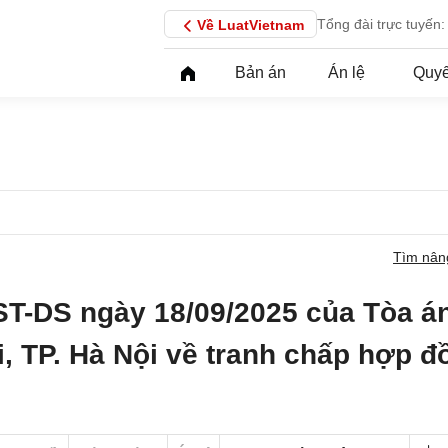
Tổng đài trực tuyến:
Về LuatVietnam
Bản án
Án lệ
Quyế
Tìm nân
ST-DS ngày 18/09/2025 của Tòa á
i, TP. Hà Nội về tranh chấp hợp đ