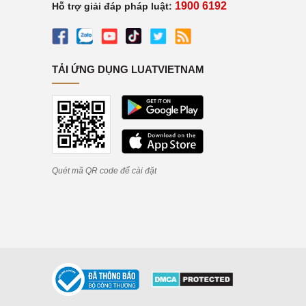
1900 6192
Hỗ trợ giải đáp pháp luật:
TẢI ỨNG DỤNG LUATVIETNAM
Quét mã QR code để cài đặt