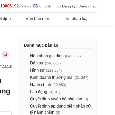
19006192
Dịch vụ
English
Đăng ký
/
Đăng nhập
t định
Văn bản mới
Tin pháp luật
Danh mục bản án
Hôn nhân gia đình
(843,252)
Dân sự
(348,068)
g cao
Hình sự
(129,684)
Kinh doanh thương mại
(31,267)
n
Hành chính
(20,983)
ồng
Lao động
(8,101)
Quyết định tuyên bố phá sản
(0)
Quyết định áp dụng biện pháp xử
lý hành chính
(0)