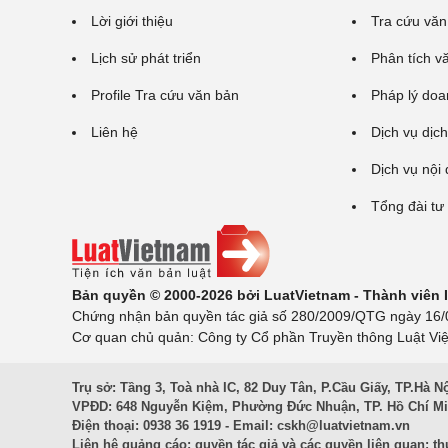
Lời giới thiệu
Tra cứu văn
Lịch sử phát triển
Phân tích v
Profile Tra cứu văn bản
Pháp lý doa
Liên hệ
Dịch vụ dịch
Dịch vụ nội
Tổng đài tư
Bản quyền © 2000-2026 bởi LuatVietnam - Thành viên
Chứng nhận bản quyền tác giả số 280/2009/QTG ngày 16/02
Cơ quan chủ quản: Công ty Cổ phần Truyền thông Luật Việ
Trụ sở: Tầng 3, Toà nhà IC, 82 Duy Tân, P.Cầu Giấy, TP.Hà N
VPĐD: 648 Nguyễn Kiệm, Phường Đức Nhuận, TP. Hồ Chí M
Điện thoại: 0938 36 1919 - Email:
cskh@luatvietnam.vn
Liên hệ quảng cáo; quyền tác giả và các quyền liên quan:
th