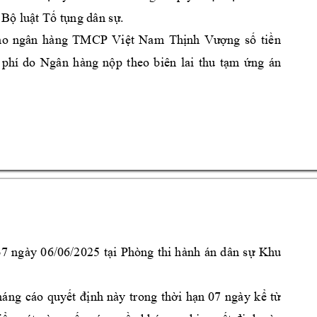
 Bộ luật 
T
ố tụng dân sự
.
ho 
ngân 
hàng 
TMCP 
Việt 
Nam 
Thịnh 
Vượng 
số
tiề
n
 
phí 
do 
Ngân 
hàng 
nộp 
theo 
biên 
lai 
thu 
tạm 
ứng 
án 
7 
ngày
0
6/
0
6/2025 
tạ
i 
Phòng 
thi 
hành 
án 
dân 
sự 
K
hu 
háng 
cáo 
quyết 
định 
này 
trong 
thời 
hạn 
07 
ngày 
kể 
từ