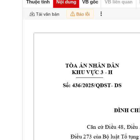
Thuộc tính
Nội dung
VB gốc
VB liên quan
Tải văn bản
Báo lỗi
TÒA ÁN NHÂN DÂN 
KHU VỰC 3
 - H 
Số: 
436
/2025/QĐST
- 
DS
ĐÌNH CH
Căn
cứ 
Điề
u 
48, 
Điều 
Điều 273 củ
a
Bộ luật Tố tụ
ng