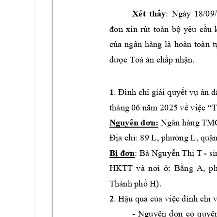
X
ét
thấy
: 
N
gày
18/09/
đơn
xin 
rút 
toàn 
bộ 
yê
u 
cầu 
của 
ngân 
hàng
là 
hoàn
toàn
t
được Toà án chấp nhận
. 
1
. 
Đình
chỉ giải 
quyết vụ án 
d
th
áng
 06 n
ăm
2025 về
việc
“T
Nguyên
đơn:
Ngân hàng 
TMC
Địa chỉ: 
89 L, phườ
ng L, quậ
Bị đơn
: 
Bà 
Nguyễn 
Thị T
 - 
s
HKTT 
và 
nơi 
ở
: 
B
ằng 
A
, 
p
Thành
phố 
H). 
2
. H
ậ
u qu
ả củ
a vi
ệ
c 
đình
ch
ỉ 
v
- 
Nguyên 
đơn 
có 
quyề