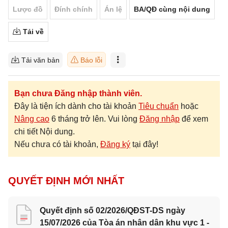
Lược đồ
Đính chính
Án lệ
BA/QĐ cùng nội dung
Tải về
Tải văn bản
Báo lỗi
Bạn chưa Đăng nhập thành viên.
Đây là tiện ích dành cho tài khoản
Tiêu chuẩn
hoặc
Nâng cao
6 tháng trở lên. Vui lòng
Đăng nhập
để xem
chi tiết Nội dung.
Nếu chưa có tài khoản,
Đăng ký
tại đây!
QUYẾT ĐỊNH MỚI NHẤT
Quyết định số 02/2026/QĐST-DS ngày
15/07/2026 của Tòa án nhân dân khu vực 1 -