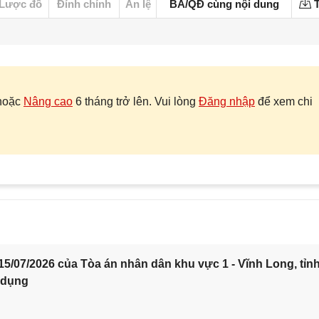
Lược đồ
Đính chính
Án lệ
BA/QĐ cùng nội dung
T
hoặc
Nâng cao
6 tháng trở lên. Vui lòng
Đăng nhập
để xem chi
5/07/2026 của Tòa án nhân dân khu vực 1 - Vĩnh Long, tỉn
 dụng