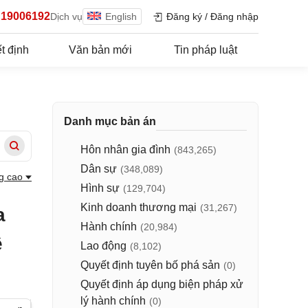
19006192
Dịch vụ
English
Đăng ký
/
Đăng nhập
t định
Văn bản mới
Tin pháp luật
Danh mục bản án
Hôn nhân gia đình
(843,265)
Dân sự
(348,089)
g cao
Hình sự
(129,704)
Kinh doanh thương mại
(31,267)
a
Hành chính
(20,984)
ề
Lao động
(8,102)
Quyết định tuyên bố phá sản
(0)
Quyết định áp dụng biện pháp xử
lý hành chính
(0)