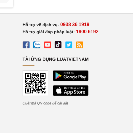
0938 36 1919
Hỗ trợ về dịch vụ:
1900 6192
Hỗ trợ giải đáp pháp luật:
TẢI ỨNG DỤNG LUATVIETNAM
Quét mã QR code để cài đặt