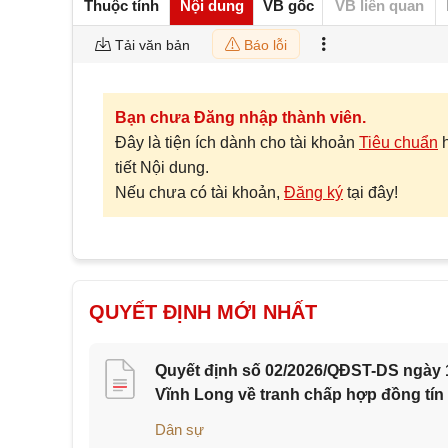
Thuộc tính
Nội dung
VB gốc
VB liên quan
Tải văn bản
Báo lỗi
Bạn chưa Đăng nhập thành viên.
Đây là tiện ích dành cho tài khoản
Tiêu chuẩn
tiết Nội dung.
Nếu chưa có tài khoản,
Đăng ký
tại đây!
QUYẾT ĐỊNH MỚI NHẤT
Quyết định số 02/2026/QĐST-DS ngày 1
Vĩnh Long về tranh chấp hợp đồng tín
Dân sự