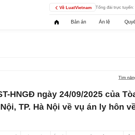
Tổng đài trực tuyến:
Về LuatVietnam
Bản án
Án lệ
Quyế
Tìm nân
ST-HNGĐ ngày 24/09/2025 của Tò
Nội, TP. Hà Nội về vụ án ly hôn v