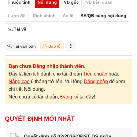
Thuộc tính
Nội dung
VB gốc
VB liên quan
Lược đồ
Đính chính
Án lệ
BA/QĐ cùng nội dung
Tải về
Tải văn bản
Báo lỗi
Bạn chưa Đăng nhập thành viên.
Đây là tiện ích dành cho tài khoản
Tiêu chuẩn
hoặc
Nâng cao
6 tháng trở lên. Vui lòng
Đăng nhập
để xem
chi tiết Nội dung.
Nếu chưa có tài khoản,
Đăng ký
tại đây!
QUYẾT ĐỊNH MỚI NHẤT
Quyết định số 02/2026/QĐST-DS ngày