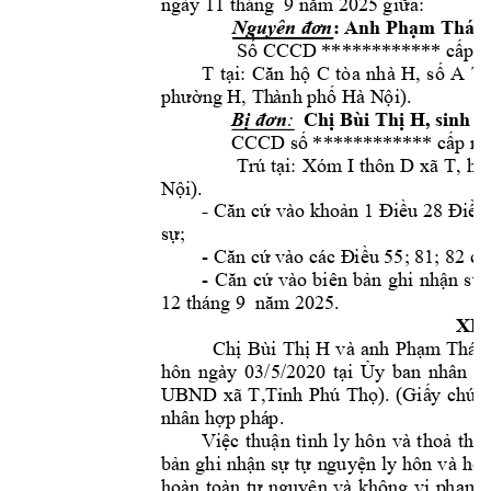
ngày 11 thán
g  9 năm 2025 
giữa:
Nguyên đơn
: Anh 
P
hạm Thái Q
Số CCCD ******
****** cấp 
n
T 
tại: 
Căn 
hộ 
C 
tòa 
nhà 
H, 
số 
A 
T,
phường H, Th
ành phố Hà N
ội
).
B

đơn
:
Chị Bùi Thị H, s
inh n
CCCD số *********
*** cấp ng
Trú 
tại: 
Xóm 
I thôn 
D 
xã T
, hu
Nội
).
- 
Căn
 cứ 
vào khoản 1 
Điều 28 Điều
sự;
- 
Căn cứ vào các Đ
iều 55; 8
1; 82 củ
- 
Căn 
cứ
vào 
bi
ên 
bản 
ghi 
nhận 
sự 
12 tháng 9  
năm 2025.
XÉ
Chị 
B
ùi 
Thị 
H
và 
a
nh 
P
hạm 
Thái 
hôn 
ngày 
03/5/2020 
tại 
Ủy 
ban 
nhân 
d
UBND 
xã 
T
,Tỉnh 
P
hú 
Thọ). 
(Giấ
y 
chứn
nhân hợp phá
p.
Việc 
thuận 
tình 
ly 
hôn 
và 
thoả 
thuậ
bản 
ghi 
nhận 
sự 
tự 
n
guyện 
ly 
hôn 
và 
hoà
hoàn 
toàn 
tự 
nguyện 
v
à 
khô
ng 
vi 
p
hạm 