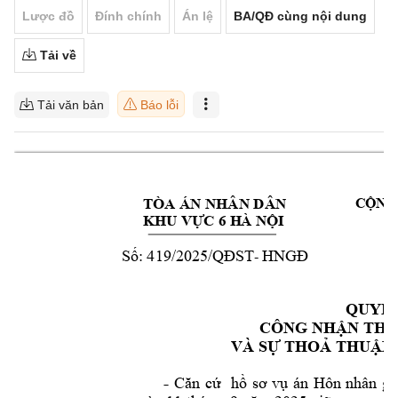
Lược đồ
Đính chính
Án lệ
BA/QĐ cùng nội dung
Tải về
Tải văn bản
Báo lỗi
CỘNG 
TÒA ÁN NHÂN DÂ
N 
KHU VỰC 6 HÀ NỘI
Số: 419/2025
/QĐST
HNGĐ
- 
H
QUYẾT
CÔNG NH
ẬN THU
VÀ SỰ THOẢ TH
UẬN
- 
Căn 
cứ 
hồ 
sơ 
vụ 
án 
Hôn 
nhân 
gi