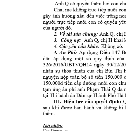
 Anh Q 
có quyề
n thăm hỏi c
on chun
Cha, 
mẹ 
k
hông 
trực 
tiếp 
nuôi 
con, 
gây 
ảnh 
hưởng 
xấu 
đến 
việc 
trông 
nom,
người 
trực 
tiếp 
nuôi 
con 
có 
quyền 
yêu 
c
của người đó.
2. V tài sản chun
g: 
Anh Q
, chị 
H 
3.  Công nợ:  
Anh 
Q
, chị 
H khai
kh
Các yêu cầu kh
ác
4. 
:
 Không có. 
4. 
Án 
Phí:
Áp
dụng 
Điều 
147 
Bộ 
dân 
áp 
dụng 
một 
số 
quy 
định 
của 
p
326/2016/UBTV
QH14 
ngày 
30/12/2016
nhận 
sự 
thỏa 
thuận 
của 
chị 
Bùi 
Thị 
H
nguyện 
nộp 
toàn 
bộ 
s
ố 
tiền 
150.000 
đồ
150.000đ 
tiền 
c
ấp 
dưỡng 
nuôi 
con 
c
hung
tạm 
ứng 
án 
phí 
anh 
Phạm 
Thái 
Q
đã 
nộp
tại Thi hà
nh án Dân s
ự Thành Phố Hà N
ộ
III. 
Hiệu 
lực 
của 
quyết 
định:
Quy
sau 
khi 
được 
ban 
hành 
và 
không 
bị 
kh
thẩm.
Nơi nhận:
- 
C
ác Đương sự;