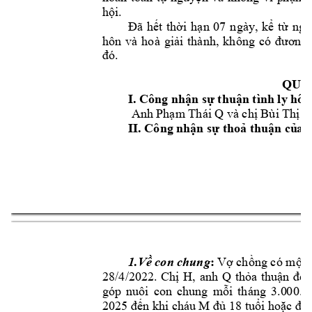
hội.
Đã 
hết 
thời 
h
ạn 
07 
ngày, 
kể 
từ 
ngà
hôn 
và 
hoà 
giải 
thành, 
không 
có 
đương 
đó.
QUY
I. Công nhận 
sự thuận tình ly 
hôn
 Anh 
Phạm Thái 
Q
và chị Bùi Thị 
H
II. Công nh
ận sự thoả thuận củ
a 
1.V

 con chung
: 
Vợ 
chồng có một 
28/4/2022. 
Chị 
H, 
anh 
Q 
thỏa 
thuận 
để 
góp 
nuôi 
con 
chung 
mỗi 
tháng 
3
.0
00.0
2025 đến khi ch
áu 
M 
đủ 18 tuổi h
oặc đến