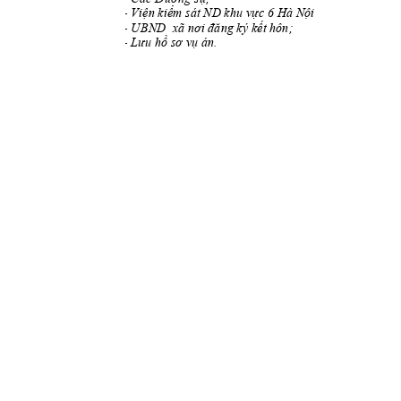
- 
Viện kiểm sát ND
 khu vực 6 H
à Nội
- 
UBND  xã nơi đăng 
ký kết hôn;
- 
Lưu hồ sơ vụ án.