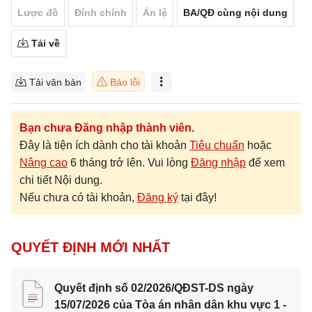
Lược đồ
Đính chính
Án lệ
BA/QĐ cùng nội dung
Tải về
Tải văn bản
Báo lỗi
Bạn chưa Đăng nhập thành viên.
Đây là tiện ích dành cho tài khoản
Tiêu chuẩn
hoặc
Nâng cao
6 tháng trở lên. Vui lòng
Đăng nhập
để xem
chi tiết Nội dung.
Nếu chưa có tài khoản,
Đăng ký
tại đây!
QUYẾT ĐỊNH MỚI NHẤT
Quyết định số 02/2026/QĐST-DS ngày
15/07/2026 của Tòa án nhân dân khu vực 1 -