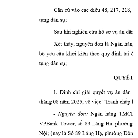
Căn 
cứ 
vào 
các 
điều 
48, 
217, 
218, 
21
tụng dân sự;
Sau khi nghiên cứ
u hồ sơ v
ụ án dân s
, 
là 
Xét 
thấy
nguyên 
đơn 
Ngân 
hàng 
theo 
bộ 
yêu 
cầu 
khởi 
k
iện
quy 
định 
tại 
đi
tụng dân sự;
QUY
ẾT
1.
án 
Đình 
chỉ 
giải 
quyết 
vụ 
dân 
sự
tháng 
08
25, v
năm 20
ề việc
“Tranh chấ
p
hợ
- 
Ngân 
hàng 
TMCP 
Nguyên 
đơn:
VPBank 
Tower, 
số 
89 
Láng 
Hạ, 
phường 
L
Nội; 
(nay l
à 
Số 8
9 
Láng 
Hạ, 
phường Đống 