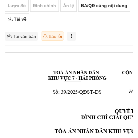
Lược đồ
Đính chính
Án lệ
BA/QĐ cùng nội dung
Tải về
Tải văn bản
Báo lỗi
TOÀ ÁN NHÂN DÂN  
C
ỘNG
 - 
ÒNG 
KHU VỰC 7
HẢI PH
S
 39
/20
25/
-
DS
Hải
ố:
QĐST
QUY
ẾT 
ĐÌNH CHỈ GIẢI Q
UYẾ
TÒA ÁN N
HÂN DÂN 
KHU VỰC
 