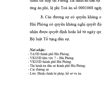
thẩm đã 
nộp 
tại P
h
òn
g
 T
h
i 
h
à
n
h
 á
n
 d
â
n
 s
ự
 k
h
0001068 
n
gà
y
ứng án phí, lệ p
hí Toà án số 
3.
kh
áng 
cáo
Các 
đương 
sự
có 
quyền
Hải 
Phòng
có 
quyền 
k
háng 
nghị 
quyết 
định
nhận được qu
yết định hoặc 
kể từ
ngày quyế
d
Bộ luật Tố tụ
ng 
ân sự.
Nơi nhận:
- 
TAND
 thành phố Hải Phòng
;
- 
; 
VKSND k
hu vực 7 –
Hải Phòng
- 
VKSND thành p
hố Hải Phòng
;
- 
Thi hành án dân 
sự thành 
phố Hải Phòng;
- 
Các đương sự
- 
. 
Lưu: Hành chính
 tư pháp, hồ sơ
vụ án