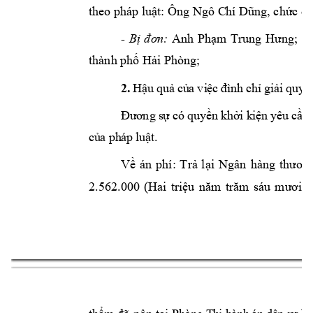
theo pháp 
luật: Ông Ngô C
hí Dũng, chức 
da
Anh
; 
- 
Phạm 
Trung 
Hưng
nơ
Bị 
đơn:
thành phố Hải P
hòng; 
2.
H
ậ
u 
q
uả
c
ủ
a
vi
ệ
c
đì
nh
c
hỉ
g
iả
i
q
uy
ết
Đ
ư
ơ
ng
 s
ự c
ó q
uy
ền
 k
hở
i k
iệ
n y
êu
 cầ
u
củ
a 
ph
áp 
luậ
t.
Về 
án 
phí: 
Trả 
l
ại 
Ngân 
hàng 
thương
2.562.000 
(Hai 
sáu 
m
h
triệu 
năm 
trăm 
ươi 