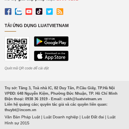
TẢI ỨNG DỤNG LUATVIETNAM
Quét mã QR code để cài đặt
Trụ sở: Tầng 3, Toà nhà IC, 82 Duy Tân, P.Cầu Giấy, TP.Hà Nội
VPĐD: 648 Nguyễn Kiệm, Phường Đức Nhuận, TP. Hồ Chí Minh
Điện thoại: 0938 36 1919 - Email:
cskh@luatvietnam.vn
Liên hệ quảng cáo; quyền tác giả và các quyền liên quan:
thuybt@incom.vn
Văn Bản Pháp Luật
|
Luật Doanh nghiệp
|
Luật Đất đai
|
Luật
Hình sự 2015