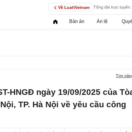
Tổng đài trực tuyến:
Về LuatVietnam
Bản án
Án lệ
Quyế
Tìm nân
ST-HNGĐ ngày 19/09/2025 của Tò
Nội, TP. Hà Nội về yêu cầu công