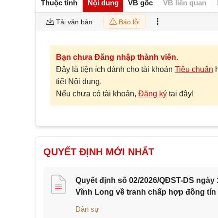
Thuộc tính
Nội dung
VB gốc
VB liên quan
Tải văn bản
Báo lỗi
Bạn chưa Đăng nhập thành viên.
Đây là tiện ích dành cho tài khoản
Tiêu chuẩn
tiết Nội dung.
Nếu chưa có tài khoản,
Đăng ký
tại đây!
QUYẾT ĐỊNH MỚI NHẤT
Quyết định số 02/2026/QĐST-DS ngày 1
Vĩnh Long về tranh chấp hợp đồng tín
Dân sự