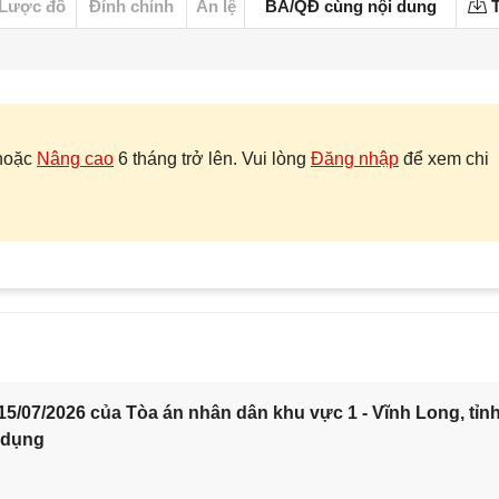
Lược đồ
Đính chính
Án lệ
BA/QĐ cùng nội dung
T
hoặc
Nâng cao
6 tháng trở lên. Vui lòng
Đăng nhập
để xem chi
5/07/2026 của Tòa án nhân dân khu vực 1 - Vĩnh Long, tỉn
 dụng