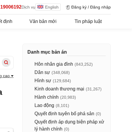
19006192
Dịch vụ
English
Đăng ký
/
Đăng nhập
t định
Văn bản mới
Tin pháp luật
Danh mục bản án
Hôn nhân gia đình
(843,252)
Dân sự
(348,068)
g cao
Hình sự
(129,684)
Kinh doanh thương mại
(31,267)
a
Hành chính
(20,983)
Lao động
(8,101)
Quyết định tuyên bố phá sản
(0)
Quyết định áp dụng biện pháp xử
lý hành chính
(0)