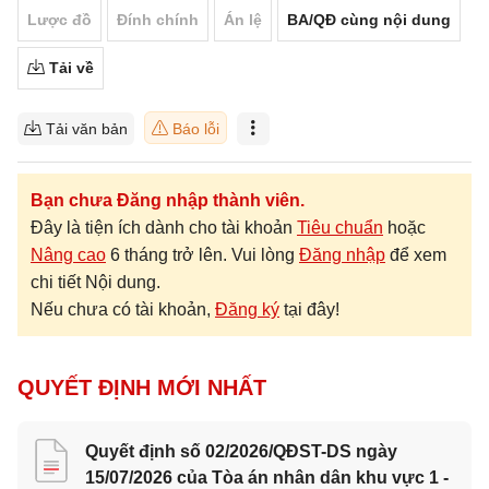
Lược đồ
Đính chính
Án lệ
BA/QĐ cùng nội dung
Tải về
Tải văn bản
Báo lỗi
Bạn chưa Đăng nhập thành viên.
Đây là tiện ích dành cho tài khoản
Tiêu chuẩn
hoặc
Nâng cao
6 tháng trở lên. Vui lòng
Đăng nhập
để xem
chi tiết Nội dung.
Nếu chưa có tài khoản,
Đăng ký
tại đây!
QUYẾT ĐỊNH MỚI NHẤT
Quyết định số 02/2026/QĐST-DS ngày
15/07/2026 của Tòa án nhân dân khu vực 1 -