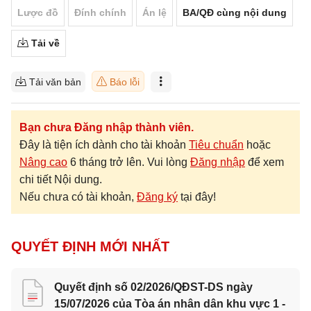
Lược đồ
Đính chính
Án lệ
BA/QĐ cùng nội dung
Tải về
Tải văn bản
Báo lỗi
Bạn chưa Đăng nhập thành viên.
Đây là tiện ích dành cho tài khoản
Tiêu chuẩn
hoặc
Nâng cao
6 tháng trở lên. Vui lòng
Đăng nhập
để xem
chi tiết Nội dung.
Nếu chưa có tài khoản,
Đăng ký
tại đây!
QUYẾT ĐỊNH MỚI NHẤT
Quyết định số 02/2026/QĐST-DS ngày
15/07/2026 của Tòa án nhân dân khu vực 1 -