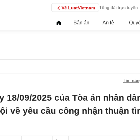
Tổng đài trực tuyến:
Về LuatVietnam
Bản án
Án lệ
Quyế
Tìm nân
y 18/09/2025 của Tòa án nhân dâ
Nội về yêu cầu công nhận thuận tì