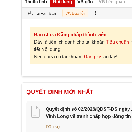
Thuộc tính
Nội dung
VB gốc
VB liên quan
Tải văn bản
Báo lỗi
Bạn chưa Đăng nhập thành viên.
Đây là tiện ích dành cho tài khoản
Tiêu chuẩn
tiết Nội dung.
Nếu chưa có tài khoản,
Đăng ký
tại đây!
QUYẾT ĐỊNH MỚI NHẤT
Quyết định số 02/2026/QĐST-DS ngày 1
Vĩnh Long về tranh chấp hợp đồng tín
Dân sự