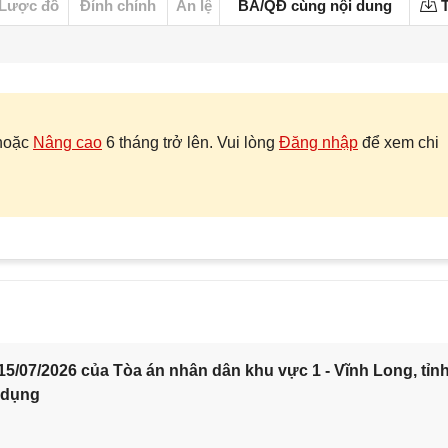
Lược đồ
Đính chính
Án lệ
BA/QĐ cùng nội dung
T
hoặc
Nâng cao
6 tháng trở lên. Vui lòng
Đăng nhập
để xem chi
5/07/2026 của Tòa án nhân dân khu vực 1 - Vĩnh Long, tỉn
 dụng