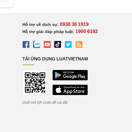
0938 36 1919
Hỗ trợ về dịch vụ:
1900 6192
Hỗ trợ giải đáp pháp luật:
TẢI ỨNG DỤNG LUATVIETNAM
Quét mã QR code để cài đặt