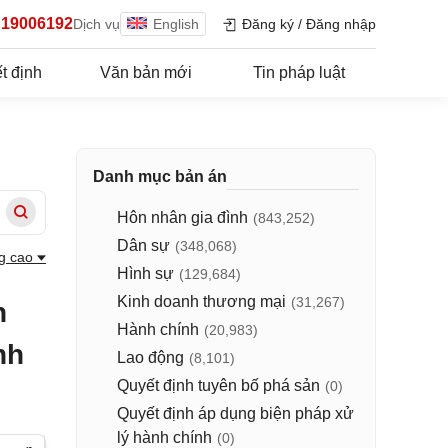
19006192
Dịch vụ
English
Đăng ký
/
Đăng nhập
t định
Văn bản mới
Tin pháp luật
Danh mục bản án
Hôn nhân gia đình
(843,252)
Dân sự
(348,068)
g cao
Hình sự
(129,684)
Kinh doanh thương mại
(31,267)
n
Hành chính
(20,983)
nh
Lao động
(8,101)
Quyết định tuyên bố phá sản
(0)
Quyết định áp dụng biện pháp xử
lý hành chính
(0)