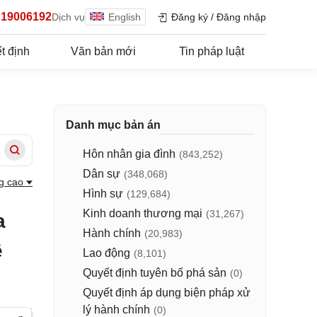
19006192
Dịch vụ
English
Đăng ký
/
Đăng nhập
t định
Văn bản mới
Tin pháp luật
Danh mục bản án
Hôn nhân gia đình
(843,252)
Dân sự
(348,068)
g cao
Hình sự
(129,684)
Kinh doanh thương mại
(31,267)
a
Hành chính
(20,983)
ề
Lao động
(8,101)
Quyết định tuyên bố phá sản
(0)
Quyết định áp dụng biện pháp xử
lý hành chính
(0)