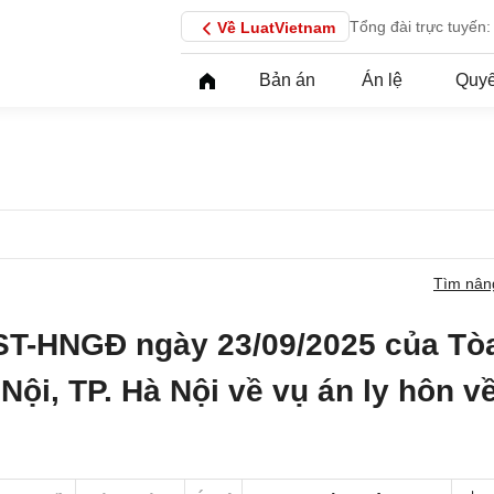
Tổng đài trực tuyến:
Về LuatVietnam
Bản án
Án lệ
Quyế
Tìm nân
ST-HNGĐ ngày 23/09/2025 của Tò
Nội, TP. Hà Nội về vụ án ly hôn v