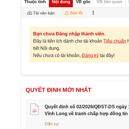
Thuộc tính
Nội dung
VB gốc
VB liên quan
Tải văn bản
Báo lỗi
Bạn chưa Đăng nhập thành viên.
Đây là tiện ích dành cho tài khoản
Tiêu chuẩn
tiết Nội dung.
Nếu chưa có tài khoản,
Đăng ký
tại đây!
QUYẾT ĐỊNH MỚI NHẤT
Quyết định số 02/2026/QĐST-DS ngày 1
Vĩnh Long về tranh chấp hợp đồng tín
Dân sự