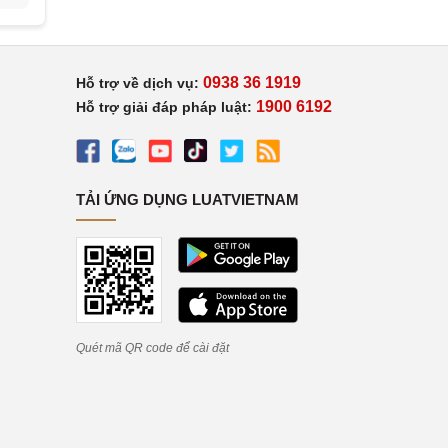
0938 36 1919
Hỗ trợ về dịch vụ:
1900 6192
Hỗ trợ giải đáp pháp luật:
TẢI ỨNG DỤNG LUATVIETNAM
Quét mã QR code để cài đặt