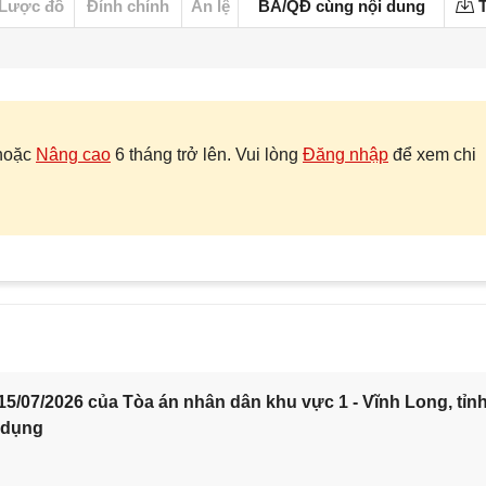
Lược đồ
Đính chính
Án lệ
BA/QĐ cùng nội dung
T
hoặc
Nâng cao
6 tháng trở lên. Vui lòng
Đăng nhập
để xem chi
5/07/2026 của Tòa án nhân dân khu vực 1 - Vĩnh Long, tỉn
 dụng