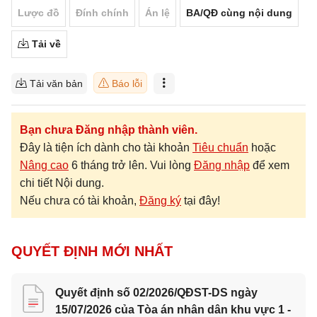
Lược đồ
Đính chính
Án lệ
BA/QĐ cùng nội dung
Tải về
Tải văn bản
Báo lỗi
Bạn chưa Đăng nhập thành viên.
Đây là tiện ích dành cho tài khoản
Tiêu chuẩn
hoặc
Nâng cao
6 tháng trở lên. Vui lòng
Đăng nhập
để xem
chi tiết Nội dung.
Nếu chưa có tài khoản,
Đăng ký
tại đây!
QUYẾT ĐỊNH MỚI NHẤT
Quyết định số 02/2026/QĐST-DS ngày
15/07/2026 của Tòa án nhân dân khu vực 1 -