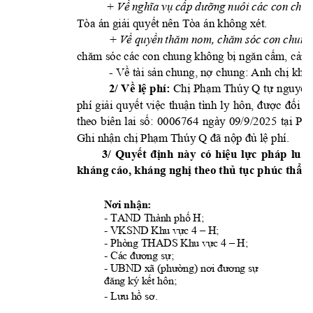
+ 
Về 
nghĩa vụ 
cấ
p 
dưỡng 
nuôi 
các con 
chun
Tòa án gi
i qu
y
t nên Tòa án không xét. 
ả
ế
+ 
Về quyền 
thăm 
nom,
chăm 
sóc 
con 
chung
chăm sóc các con chun
g không bị ngăn cấm, c
ản t
- 
Về tài sản chung, nợ 
chung: Anh chị khô
: 
 t
nguy
n
2/ Về 
lệ 
phí
Ch
ị
Phạ
m Thú
y Q
ự
ệ
phí 
giải 
qu
yết 
việc 
thuận 
tình 
ly 
hôn, 
đư
ợc 
đ
ối 
tr
000
676
4 
ngà
y
09
/9
/2025
Ph
theo 
biên 
lai 
số:
tại 
Ghi nhận 
chị Phạm Th
úy Q
đã nộp đủ lệ 
phí.
3/ 
Quyết 
định 
này
có 
hiệu 
lực 
pháp 
luật
kháng cáo, kh
áng ng
hị theo thủ tục p
húc thẩm
n:
Nơi nhậ
- TAND Thành ph
 H; 
ố
- VKSND Khu v
c 4 
 H
; 
ự
–
- Phòng THADS Khu v
c 4 
 H; 
ự
–
- 
; 
Các đương sự
- 
UBND xã (phường) nơi đương sự
t hôn; 
đăng ký kế
- 
Lưu hồ
sơ.