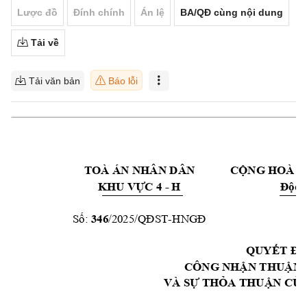
Lược đồ
Đính chính
Án lệ
BA/QĐ cùng nội dung
Tải về
Tải văn bản
Báo lỗi
TOÀ ÁN NHÂN DÂ
N 
CỘNG HOÀ X
- H
KHU VỰC 4 
Độc l
346
/2025
-
              
Số:
/QĐST
H
NGĐ
QUYẾT ĐỊ
CÔNG NHẬN THUẬ
N 
VÀ SỰ THỎA THUẬ
N CỦ