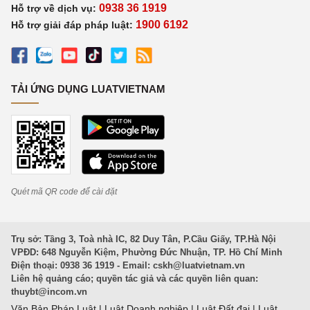
0938 36 1919
Hỗ trợ về dịch vụ:
1900 6192
Hỗ trợ giải đáp pháp luật:
TẢI ỨNG DỤNG LUATVIETNAM
Quét mã QR code để cài đặt
Trụ sở: Tầng 3, Toà nhà IC, 82 Duy Tân, P.Cầu Giấy, TP.Hà Nội
VPĐD: 648 Nguyễn Kiệm, Phường Đức Nhuận, TP. Hồ Chí Minh
Điện thoại: 0938 36 1919 - Email:
cskh@luatvietnam.vn
Liên hệ quảng cáo; quyền tác giả và các quyền liên quan:
thuybt@incom.vn
Văn Bản Pháp Luật
|
Luật Doanh nghiệp
|
Luật Đất đai
|
Luật