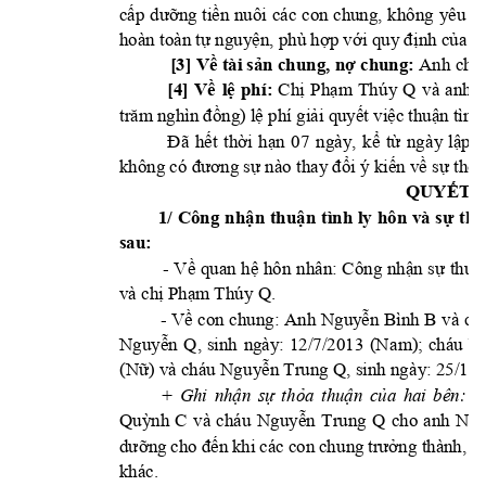
c
ng 
ti
n 
nuôi 
cá
c 
con 
chung, 
không 
yêu c
ấp 
dưỡ
ề
hoàn toàn t
 ngu
y
n, phù h
p v
nh c
a p
ự
ệ
ợ
ới qu
y
 đ
ị
ủ
[3
] 
V
tài s
n chung, 
n
 chung:
Anh ch
 
ề
ả
ợ
ị
:
Ch
Ph
m 
Thú
y
Q 
và 
anh 
[4] 
Về 
lệ 
phí
ị
ạ
trăm nghìn đồng) lệ phí
 giải quyết việc thuận tì
nh 
Đã 
hết 
thời 
hạn 
07
ngày, 
kể 
từ 
ngà
y
lập
B
không có đương sự nào
 thay đổi ý kiến về sự t
hỏa
QUYẾT Đ
1/ 
Công 
nhận 
thuận 
t
ình 
ly 
hôn 
và 
sự 
thỏ
sau:
 - 
Về 
quan 
hệ 
hôn 
n
hân: 
Công 
nhận 
sự 
thuậ
và ch
Ph
m Thú
y Q. 
ị
ạ
         - 
Anh 
Nguy
n 
Bình 
B và 
ch
Về 
con 
chung:
ễ
ị
Nguy
n 
Q
, 
sinh 
ngày: 
12/7/2013
(Na
m); 
cháu 
N
ễ
(N
) và cháu Ngu
y
n Trung Q, sinh ngà
y: 25/10
ữ
ễ
G
: 
+ 
Ghi 
nhận 
sự 
t
hỏa 
thuận 
của 
hai 
bên
Qu
nh 
C 
và 
cháu 
Nguy
n 
Trung 
Q 
cho
anh
Ng
ỳ
ễ
dưỡng 
cho đến 
khi 
các
con 
chu
ng 
trưởng thành, 
đ
khác.