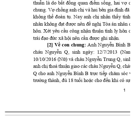
thu
n 
là 
do 
b
m 
s
ng, 
hai 
v
ch
ẫ
ất 
đồng 
quan 
điể
ố
ợ
chung. V
ch
ng anh 
ch
ợ
ồ
ị
và 
hai bên 
gia 
đình đã n
không 
th
. 
Na
y
anh 
ch
nh
n
th
y
tình 
c
ể
đoàn 
tụ
ị
ậ
ấ
 ngh
Tòa án nhân dâ
nhân không đạ
t đư
ợc n
ên đề
ị
hôn. 
Xét 
y
êu 
c
u 
công 
nh
n 
thu
n 
tình 
ly hôn 
c
ầ
ậ
ậ
ủ
c xã h
i nên 
c
c ghi nh
n.
trái đ
ạo đứ
ộ
ần đượ
ậ
[2]
V
con 
chung:
An
h 
Nguy
n 
B
ình 
B 
v
ề
ễ
cháu  Ngu
y
n 
Q, 
sinh 
ngà
y:  12/7/2013
(Nam);
ễ
10/10/2016 
(N
) và cháu Nguy
n Trung Q, sinh n
ữ
ễ
anh 
ch
tho
thu
n 
gia
o 
các 
cháu 
Ngu
y
n 
Q, 
cháu 
ị
ả
ậ
ễ
Q 
cho
anh 
Nguy
n 
B
ình 
B
tr
c 
ti
ễ
ự
ếp 
chăm 
só
c 
và
 18 tu
i ho
c cho 
n khi có s
trư
ởng thành, đủ
ổ
ặ
đế
ự
t
1 