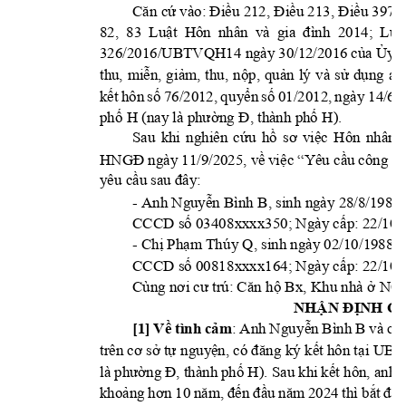
: 
Căn
cứ vào
Điều 212, Điều 213, Điều 397 
  2014
82, 
83 
Luật  Hôn 
nhân 
và 
gia 
đình
; 
Luật
326/2016/UBTVQH14 ngày 
30/12/2016 
của Ủy
 
thu, 
miễn, 
g
iảm, 
thu, 
nộp, 
quản 
lý 
và 
sử 
dụng 
án
76/2012, 
ngà
y 
14
/6
/
kết 
hôn 
số 
qu
yển 
số 
01/2012,
).
phố H
(nay là phường 
Đ, thành phố H
Sau 
khi 
nghiên 
cứu 
hồ 
sơ 
việc 
H
ôn 
nhân 
1
1/9/2025
HNGĐ 
ngà
y 
, về 
việc
“Yêu cầu 
c
ông 
nh
yêu cầu sau đâ
y
:
- Anh Nguy
n Bình B
, sinh ngà
y
 28/8/19
84;
ễ
CCCD s
 03408
xxxx350; Ngà
y
 c
p: 
ố
ấ
22/10/
- 
Ch
Ph
m Thú
y Q, sinh ngà
y
 02/10/
1988;  
ị
ạ
CCCD s
 00818
xxxx164; Ngà
y
 c
ố
ấ
p: 22/10/
 Bx, Khu nhà 
Cùng nơi cư trú: Căn h
ộ
ở
N01
NHẬN ĐỊNH CỦ
[1] 
:
A
nh 
Ngu
y
n 
Bình 
B và 
ch
Về tình 
c
ảm
ễ
ị
 t
 nguy
t hôn t
i 
trên cơ sở
ự
ện, có đăng
 ký kế
ạ
UBN
). Sau khi 
k
t hôn, anh 
là phường 
Đ, thành 
phố
H
ế
kho
u
ảng 
hơn 
10 
năm, 
đế
n 
đầu 
năm 
2024 
thì bắt 
đầ