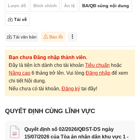
Lược đồ
Đính chính
Án lệ
BA/QĐ cùng nội dung
Tải về
Tải văn bản
Báo lỗi
Bạn chưa Đăng nhập thành viên.
Đây là tiện ích dành cho tài khoản
Tiêu chuẩn
hoặc
Nâng cao
6 tháng trở lên. Vui lòng
Đăng nhập
để xem
chi tiết Nội dung.
Nếu chưa có tài khoản,
Đăng ký
tại đây!
QUYẾT ĐỊNH CÙNG LĨNH VỰC
Quyết định số 02/2026/QĐST-DS ngày
15/07/2026 của Tòa án nhân dân khu vực 1 -