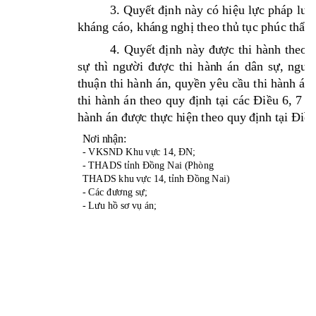
3.
Quy
ết 
đị
nh 
này có
hi
ệ
u 
l
ự
c 
pháp 
lu
ật
kháng cáo, khá
ng ngh
ị
 theo th
ủ
 t
ụ
c phúc 
th
ẩ
m.
4.
Quy
ết 
định 
này 
được 
thi 
hành 
theo 
s
ự
thì 
người
đượ
c 
thi 
hàn
h 
án 
dân 
s
ự, 
ngườ
thu
ậ
n 
thi 
hành 
án, 
quy
ề
n 
yêu 
c
ầ
u 
thi 
hành 
án,
thi 
hành 
án 
theo 
quy
đị
nh 
t
ại 
các 
Điề
u 
6, 
7 
và
hành án đượ
c th
ự
c h
i
ệ
n theo qu
y
 đị
nh t
ại Điề
u
Nơi nhậ
n:
- VKSND Khu v
ực 14, ĐN
;
- THAD
S t
ỉnh Đồ
ng Nai (Phòng
THADS khu v
ự
c 14, t
ỉnh Đồ
ng
 Nai) 
- 
Các đương sự
;
- 
Lưu hồ
sơ v
ụ
 án;