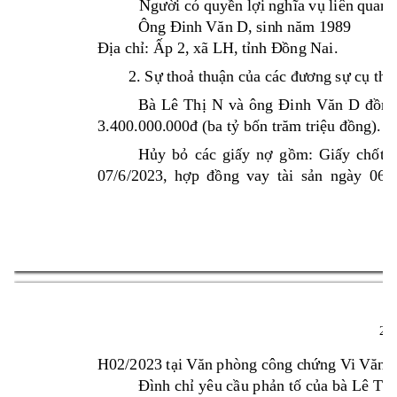
Ngườ
i có quy
ề
n 
l
ợi nghĩa vụ
 liên 
quan:
Ông Đinh Văn 
D
, sin
h năm 1989
Đị
a ch
ỉ
: 
Ấ
p 2, xã 
LH
, t
ỉnh Đ
ồ
ng Nai. 
2.
 S
ự
 tho
ả
thu
ậ
n c
ủa các đươ
ng sự
 c
ụ
th
ể
Bà 
Lê 
Th
ị
N 
và 
ông 
Đinh 
Văn 
D 
đồ
ng
3.400.000.00
0đ (ba tỷ
 b
ốn trăm
 triệu đồ
ng). T
H
ủ
y 
b
ỏ
các 
gi
ấ
y 
n
ợ
g
ồ
m: 
Gi
ấ
y 
ch
ố
t 
07/6/2023, 
h
ợp 
đồ
ng 
vay 
tài 
s
ả
n 
ngày 
06/7
2 
H02/2023 t
ại V
ăn phòng công c
hứng Vi Văn 
Đình chỉ
yêu c
ầ
u ph
ả
n t
ố
c
ủ
a b
à Lê 
Th
ị