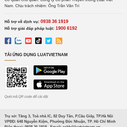
Nam. Chịu trách nhiệm: Ông Trần Văn Trí
0938 36 1919
Hỗ trợ về dịch vụ:
1900 6192
Hỗ trợ giải đáp pháp luật:
TẢI ỨNG DỤNG LUATVIETNAM
Quét mã QR code để cài đặt
Trụ sở: Tầng 3, Toà nhà IC, 82 Duy Tân, P.Cầu Giấy, TP.Hà Nội
VPĐD: 648 Nguyễn Kiệm, Phường Đức Nhuận, TP. Hồ Chí Minh
Điện thoại: 0938 36 1919 - Email:
cskh@luatvietnam.vn