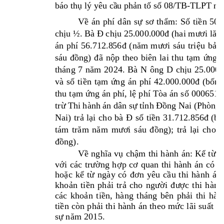
báo th
ụ
 lý yêu c
ầ
u ph
ả
n t
ố
 s
ố
 08/TB-T
LPT ngà
V
ề
án 
p
hí 
dân 
s
ự
sơ 
th
ẩ
m: 
S
ố
ti
ền 
50
.
ch
ị
u ½. Bà 
Đ
ch
ịu 25.000.000đ (hai mươi lăm 
án 
phí 
56.712.8
56đ 
(năm 
mươi 
sáu 
triệ
u 
b
ảy 
sáu 
đồ
ng) 
đ
ã 
nộ
p 
theo 
biên 
lai 
thu 
t
ạ
m 
ứ
ng 
á
tháng 
7 
năm 
202
4. 
Bà 
N 
ông 
D 
ch
ịu 
25.000.
và 
s
ố
ti
ề
n 
t
ạ
m 
ứng 
án 
phí 
42.000.00
0đ 
(b
ốn 
thu 
t
ạ
m 
ứ
ng 
án 
phí, 
l
ệ
phí 
Tòa 
án s
ố
00065
18
tr
ừ
 Thi hành á
n dân s
ự
 t
ỉnh Đồ
ng Na
i (Phòng 
Nai) 
tr
ả
l
ạ
i 
cho 
bà 
Đ
s
ố
ti
ền 
31.712.856đ
(b
a
tám 
trăm 
nă
m 
mươi 
s
áu 
đ
ồ
ng); 
tr
ả
l
ạ
i 
cho 
b
đồ
ng). 
V
ề
n
ghĩ
a 
vụ
ch
ậ
m 
t
hi 
h
ành 
án: 
Kể 
t
ừ 
n
với
các
trườn
g 
hợ
p 
cơ
qu
an 
th
i 
hàn
h 
án
có
q
hoặ
c 
k
ể 
t
ừ 
ngà
y 
có
đơ
n 
yê
u 
c
ầu 
t
hi 
h
ành
án 
kho
ản 
ti
ền 
p
hải
trả
cho
ngư
ời 
đ
ược 
t
hi 
h
ành
các
kh
oản
t
iền
, 
hàng
t
háng
bên 
ph
ải
thi
h
àn
tiền
còn
phải
thi
hành
án
 th
eo
mức 
l
ãi 
su
ất 
q
sự n
ăm 2
015
. 