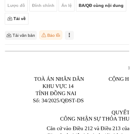
Lược đồ
Đính chính
Án lệ
BA/QĐ cùng nội dung
Tải về
Tải văn bản
Báo lỗi
1 
TOÀ ÁN N
HÂN DÂN      
            C
Ộ
NG HO
KHU V
Ự
C 14 
T
ỈNH ĐỒ
NG NA
I 
Số: 
34
/2025
/QĐST
-
DS
QUY
ẾT 
CÔNG NH
Ậ
N
 S
Ự
TH
Ỏ
A
 THU
Ậ
Căn cứ
vào Điều 
212 và Điề
u 213 c
ủ
a 