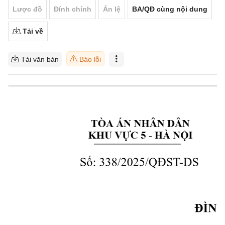
Lược đồ
Đính chính
Án lệ
BA/QĐ cùng nội dung
Tải về
Tải văn bản
Báo lỗi