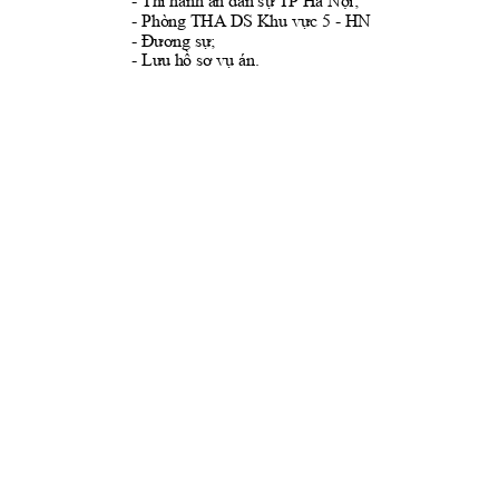
- 
Thi hành án dân sự TP Hà Nội
; 
- 
Phòng THA DS Khu vực 5 
- 
HN
- 
Đương
sự;
- 
Lưu
hồ
sơ
vụ
án.