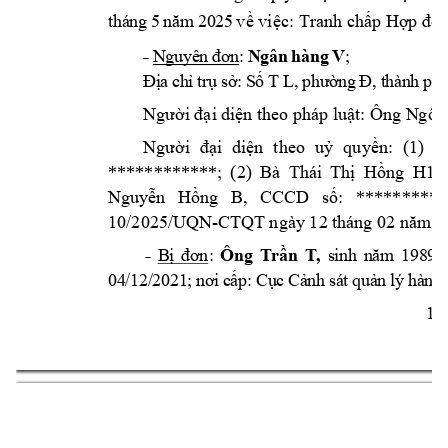
t
h
á
ng
 5
n
ă
m 
20
25
về
việ
c
: 
Tra
nh ch
ấp
 H
ợp
đồ
n
-
N
gu
yê
n
đơ
n
:
N
gâ
n
hà
ng
V
; 
Đ
ị
a
 c
h
ỉ
tr
ụ 
sở
: 
S
ố 
T
L
,
 p
hư
ờ
n
g
Đ,
 t
hà
n
h
ph
ố
Người đại 
diện theo phá
p luật: Ông N
gô 
Người 
đại 
diện 
theo 
uỷ 
quyền: 
(1) 
B
************
; 
(2) 
Bà 
Thái 
Thị 
Hồng 
H1
, 
Nguyễn 
Hồng 
B, 
CCCD 
số: 
**********
10/2025/UQN-
CTQ
T ngày 12 
tháng 02 nă
m 2
-
B
ị 
đơ
n
:
Ôn
g 
T
rầ
n 
T
,
s
in
h 
n
ă
m 
19
89
; 
04/12/2021
;
n
ơ
i
 c
ấ
p
: 
Cụ
c
Cả
nh
 s
á
t 
q
u
ả
n 
lý
hà
nh
1 