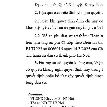
Đ
ị
a
 c
h
ỉ
:
Thôn 
Q
,
x
ã 
X
,
h
u
y
ệ
n
K 
na
y 
l
à 
thôn
2.
H
ậu
quả
c
ủa
vi
ệc
đ
ình
ch
ỉ
g
iải
q
uy
ết
vụ
2
.
1.
S
a
u 
kh
i 
q
uyế
t 
đ
ịn
h 
đì
nh
c
hỉ
nà
y 
c
ó 
h
kh
ở
i 
ki
ệ
n 
yê
u c
ầu
 T
òa
 á
n 
gi
ải 
q
uyế
t 
lạ
i 
vụ 
á
n 
th
2.
2
.
Về
á
n 
ph
í 
d
ân 
sự
sơ
thẩ
m: 
Ho
àn 
trả
ti
ền 
tạ
m 
ứn
g 
án
phí
đã
nộp
th
eo
Bi
ê
n 
lai
th
u 
t
BL
TU/
23
số
 00
66016
n
gày
1
4
/5
/
20
25
c
ủa 
Chi
 
Th
i h
àn
h 
án
 d
ân
 s
ự
thà
nh 
ph
ố 
Hà
 N
ội
.
3.
Đương
sự
có
quyền
kháng
cáo, Viện
k
có
quy
ền
kháng
nghị
quyết
định
này
trong 
th
quyết
định
hoặc
kể
từ
ngày
quyết
định
được
n
tụng
dân
sự.
Nơinhận:
- VKSND 
Khu vực 5 
- 
Hà Nội
; 
- 
Tòa án ND TP Hà Nội