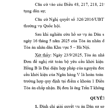
Că
n
cứ
v
ào
cá
c
Đ
i
ều
4
8
,
2
1
7
, 
21
8
, 
21
9
tụng
d
ân
s
ự;
C
ă
n
c
ứ
Ngh
ị
quy
ết
s
ố
326
/
2
01
6
/U
BT
V
th
ư
ờn
g
 v
ụ
Qu
ốc
 h
ội
. 
Sau 
khi 
nghiê
n 
cứu
hồ
sơ
vụ
án
D
â
n 
s
ự
n
g
à
y 
16
t
h
á
ng 
5 
nă
m 
2
02
5 
của 
Tòa 
án 
nhân 
dân
Tòa án nhân 
dân Khu vực 5 –
Hà 
Nội.
Xét
thấy
: 
Ng
à
y 
23
/9
/2025
, 
T
òa
án
nh
â
n 
Đơ
n 
đề 
nghị 
rút 
toàn 
bộ 
yêu 
cầu 
khởi 
kiện 
g
Hồng B
l
à
Đ
ại
di
ện
hợp pháp
c
ủa
 nguy
ê
n 
đơ
n l
cầu 
khởi 
kiện 
của 
Ngân 
hàng 
V
l
à
ho
àn
to
àn
t
trường 
hợp
quy 
đ
ịnh
t
ại
đ
i
ểm
c 
kho
ản
1 
Đ
i
ều
2
T
òa
án
ch
ấp
nh
ận
. 
Bị đơn là
ô
ng
Tr
ần
T
kh
ôn
g 
c
QUYẾT
1.
Đì
nh
ch
ỉ
g
iải
quyế
t
vụ
án
D
ân
s
ự
s
ơ
t