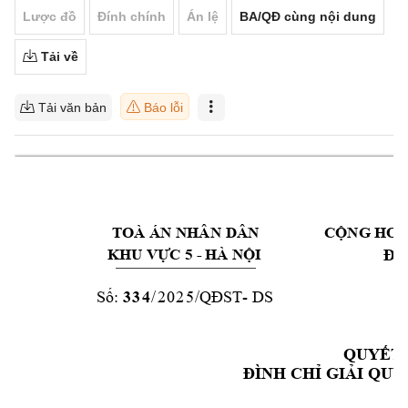
Lược đồ
Đính chính
Án lệ
BA/QĐ cùng nội dung
Tải về
Tải văn bản
Báo lỗi
TOÀ
ÁN
NHÂN
DÂN
CỘNG
HO
KHU VỰC 5 
- 
HÀ
NỘI
Độ
Số:
33
4
/
2
0
2
5
/QĐST
- 
DS
QUYẾT
ĐÌNH
CHỈ
GIẢI
Q
UY