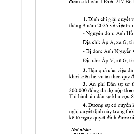
điểm c khoản 
1 Điều 
217 Bộ 
1.
Đ
ình chỉ 
g
iải 
quyết 
tra
tháng 9 năm
 20
25 về việc
- 
Nguyên đơn: A
nh Hồ
Địa chỉ: Ấp A, 
xã G, t
- 
Bị đơn: Anh Ng
uyễn 
Địa chỉ: Ấp V, 
xã G, t
2. 
Hậu 
quả của 
việc đì
khởi kiện 
lại vụ án theo quy
 đ
3. 
Án 
phí 
Dân 
sự 
sơ 
300.000 
đồng 
đã 
dự n
ộp 
theo
Thi hành án dâ
n sự khu 
vực 8
4.
Đương sự có quyền 
nghị 
quyết 
định 
này 
t
rong 
thời
kể từ ngày quy
ết
 định được n
Nơi nhận: