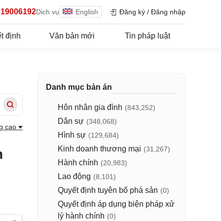
19006192
Dịch vụ
English
Đăng ký
/
Đăng nhập
t định
Văn bản mới
Tin pháp luật
Danh mục bản án
Hôn nhân gia đình
(843,252)
Dân sự
(348,068)
g cao
Hình sự
(129,684)
Kinh doanh thương mại
(31,267)
n
Hành chính
(20,983)
Lao động
(8,101)
Quyết định tuyên bố phá sản
(0)
Quyết định áp dụng biện pháp xử
lý hành chính
(0)