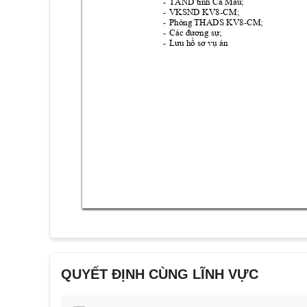
-
T
AND tỉnh Cà Mau;
VKSND KV8
-CM; 
-
Phòng THAD
S KV8-CM;
-
-
Các đương sự;
-
Lưu hồ sơ vụ á
n
QUYẾT ĐỊNH CÙNG LĨNH VỰC