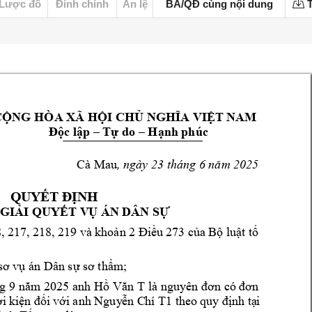
Lược đồ
Đính chính
Án lệ
BA/QĐ cùng nội dung
T
C
ỘNG HÒA XÃ HỘI C
HỦ NGHĨA V
IỆT NAM
Độc lập 
–
Tự do –
Hạnh phúc
Cà Mau
, ngày 23 
tháng 6 năm
 2025
QUYẾT ĐỊNH 
 GIẢ
I QUYẾT V
Ụ ÁN D
ÂN SỰ
, 
217, 
218, 
219 
và 
khoản 2 
Điều 
273 
của 
Bộ l
uật t
ố 
sơ v
ụ án Dân sự sơ thẩm
;
g 9 
năm 2025 anh 
Hồ 
Văn T
là 
nguyên đơn có đơn 
i 
kiện đ
ối 
với anh Nguy
ễn C
hí
T1
theo 
quy 
định tạ
i 