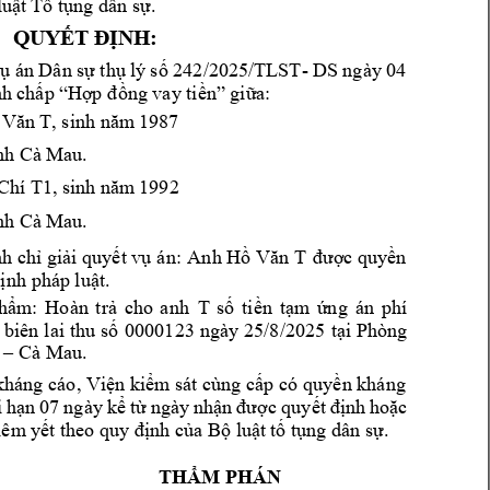
luậ
t Tố tụng dâ
n sự.
QUYẾT ĐỊNH:
- DS 
ng
ày 
04
vụ
 án 
Dân 
sự thụ 
lý số 242/2025
/TLST
nh c
hấp “
Hợp 
đồng vay tiền” 
g
iữa:
 Văn T, sinh năm
 1987
. 
ỉnh Cà Ma
u
Chí T1, sinh năm
 1992
. 
ỉnh Cà Ma
u
Anh 
nh 
chỉ giải quyết vụ 
án: 
Hồ Văn 
T
được quyền 
ị
nh pháp 
l
uật.
T 
thẩm: 
Hoàn 
t
rả 
cho
an
h 
số 
tiền 
tạm 
ứng 
án 
phí 
 
biên 
l
ai 
thu 
số 
0000123 
ngày 
25/8/2025 
tạ
i 
Phòng 
 Cà Mau. 
 –
kháng cáo
, Viện kiểm sát cùng cấp
 có quyền kháng 
 
hạn 
07 
ngày 
kể 
từ 
ngày 
nhận 
được 
quyết 
định 
hoặc 
iêm y
ết theo quy định của Bộ luật 
tố tụng dân sự. 
THẨM PHÁ
N 