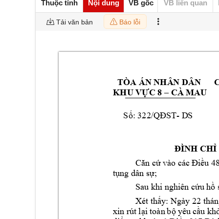
Thuộc tính
Nội dung
VB gốc
VB liên quan
Tải văn bản
Báo lỗi
TÒA ÁN NHÂ
N DÂN      
 CÀ
 MAU  
KHU VỰC 8 –
- D
S 
Số: 322/QĐST
ĐÌNH CHỈ
Căn cứ 
vào cá
c Đ
iều 48
tụng dân sự;
Sau khi nghiên cứ
u hồ 
Xét thấy: Ngày 22 thán
xin r
út 
lại 
toàn 
bộ 
yêu 
cầu khở