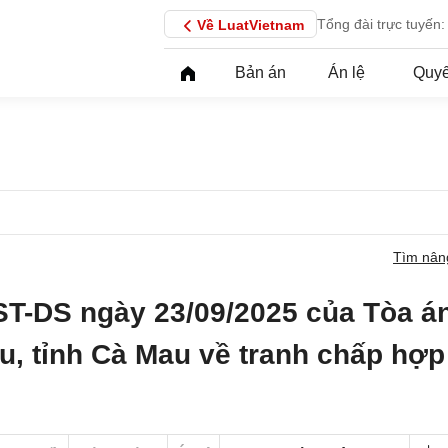
Tổng đài trực tuyến:
Về LuatVietnam
Bản án
Án lệ
Quyế
Tìm nân
ST-DS ngày 23/09/2025 của Tòa á
u, tỉnh Cà Mau về tranh chấp hợp