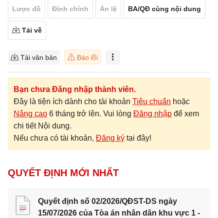
Lược đồ
Đính chính
Án lệ
BA/QĐ cùng nội dung
Tải về
Tải văn bản
Báo lỗi
Bạn chưa Đăng nhập thành viên.
Đây là tiện ích dành cho tài khoản
Tiêu chuẩn
hoặc
Nâng cao
6 tháng trở lên. Vui lòng
Đăng nhập
để xem
chi tiết Nội dung.
Nếu chưa có tài khoản,
Đăng ký
tại đây!
QUYẾT ĐỊNH MỚI NHẤT
Quyết định số 02/2026/QĐST-DS ngày
15/07/2026 của Tòa án nhân dân khu vực 1 -