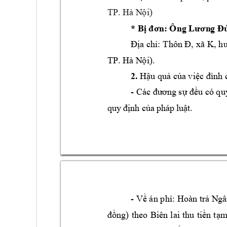
TP. 
Hà N
ội)
* 
Bị đơn:
Ông Lươn
g Đ
Thôn 
, 
xã 
K
, 
Địa chỉ: 
Đ
h
TP. 
Hà N
ội).
2.
Hậu quả c
ủa việc đình 
- 
Các
đư
ơng sự đều có
qu
quy
 định 
của 
phá
p luậ
t.
- 
Ng
â
Về án p
hí: Hoàn trả 
) 
theo
Biên 
l
ai 
th
đồng
u 
tiền 
tạm