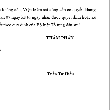
n 
kháng 
cáo, 
Vi
n 
ki
m
sát 
cùng 
c
p 
có 
quy
n 
kháng 
ệ
ể
ấ
ề
h
n 
07 ngày k
t
ngày nh
c 
quy
nh 
ho
c k
ạ
ể
ừ
ận 
đượ
ết đị
ặ
ể
nh c
a B
lu
t T
 t
ng dâ
n s
./. 
ết theo quy đị
ủ
ộ
ậ
ố
ụ
ự
THẨM PHÁN
;
i
Trần Tự H
iếu