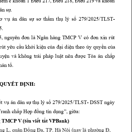
i
ểm
 c kh
oả
n 1 Đi
ề
u 217
,
 Điề
u
2
18
, Đ
iề
u 21
9 và
 kh
oả
n
ân
 s
ự
.
279/2025/TLST- 
ơ 
v
ụ 
án 
dân 
sự 
sơ 
thẩm 
thụ
lý 
số 
5. 
5
, 
ng
uy
ê
n 
đơ
n 
là
Ng
ân
hàn
g 
T
MC
P 
V
có
đơ
n 
xi
n 
rú
t
rút 
yêu 
cầu
khởi 
k
iện 
của 
đại 
diện 
theo 
ủy 
quyền 
của 
uy
ện 
và 
không 
trái 
pháp 
luật 
nên 
được 
Tòa 
án 
chấp 
hả
n 
tố
.
QUYẾT ĐỊNH:
279/2025/TLST- 
DSST ngày 
t vụ án dân sự thụ lý số 
Tranh
 chấp 
Hợp đồng tín dụng
”,
giữa:
 
TM
CP
 V
(
tê
n 
vi
ế
t
 t
ắt
 V
P
B
an
k)
TP. 
ng L, quậ
n Đống Đa, 
Hà Nội
(nay là phư
ờng Đ, 