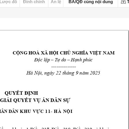
Lược đồ
Đính chính
Án lệ
BA/QĐ cùng nội dung
T
CỘNG HOÀ XÃ HỘI
 CHỦ NGHĨA VIỆT 
NAM
Độc lập 
–
Tự do –
Hạn
h phúc
--------------
, ngày 
22
 tháng 9 
5 
Hà Nội
năm 
202
QUYẾT ĐỊNH 
 GIẢ
I QUYẾT VỤ
 ÁN DÂN SỰ
ÁN NHÂN DÂN 
-
K
H
U
V
Ự
C
1
1
H
À
N
Ộ
I