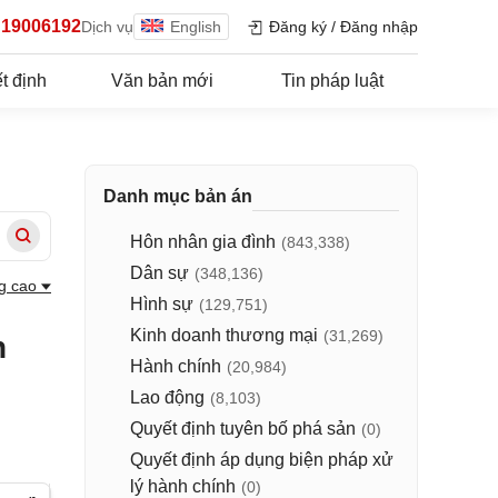
19006192
Dịch vụ
English
Đăng ký
/
Đăng nhập
t định
Văn bản mới
Tin pháp luật
Danh mục bản án
Hôn nhân gia đình
(843,338)
Dân sự
(348,136)
g cao
Hình sự
(129,751)
Kinh doanh thương mại
(31,269)
n
Hành chính
(20,984)
Lao động
(8,103)
Quyết định tuyên bố phá sản
(0)
Quyết định áp dụng biện pháp xử
lý hành chính
(0)