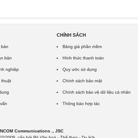
CHÍNH SÁCH
 bản
Bảng giá phần mềm
ăn bản
Hình thức thanh toán
nh nghiệp
Quy ước sử dụng
 thuật
Chính sách bảo mật
 dung
Chính sách bảo vệ dữ liệu cá nhân
 vấn
Thông báo hợp tác
 INCOM Communications ., JSC
/2009, cấp bởi Bộ Văn hoá - Thể thao - Du lịch