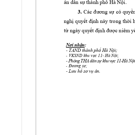
. 
án dân sự thành 
phố
Hà Nội
3.
có 
quy
Các 
đ
ương 
sự
ề
ngh
quy
nh 
này trong 
th
i 
ị
ết đị
ờ
t
 ngày quy
c niêm
 y
ừ
ết định đượ
: 
Nơi nhận
- 
TAND thành phố Hà Nội;
VKSND 
- 
;
khu vực 11
Hà Nội
-
-
P
h
ò
n
g
-
T
H
A
d
â
n
s
ự 
k
h
u
v
ự
c
1
1
H
à
 N
ộ
Đương sự;
-
- 
Lưu hồ sơ vụ án.