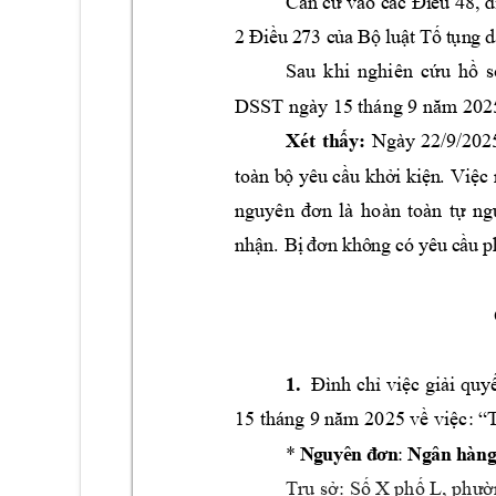
Că
n
c
ứ và
o
c
ác
 Đi
ều
48
,
đ
2 
Đ
iề
u 
2
73
 c
ủ
a 
B
ộ 
lu
ật
 T
ố
 t
ụn
g 
d
Sau 
khi 
nghiên 
cứu 
hồ 
s
DSST ngày 
15
tháng 9 
202
năm 
Ng
ày
22
/9
/2
02
X
ét
th
ấ
y:
to
àn
b
ộ 
y
ê
u cầ
u khở
i ki
ện
. Việc 
nguyên 
đơn
là 
hoàn 
toàn 
tự 
ng
nhận.
Bị
đơ
n 
k
hô
ng
có
 y
êu
 c
ầu 
p
1.  
Đình chỉ việc giải
quyế
15
 tháng 9 
năm 2025
về việc: “
* 
: 
N
g
u
yê
n
 đ
ơ
n
Ng
ân
 h
àn
g
Trụ sở: Số X 
phố L, phườ