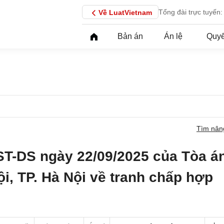
Tổng đài trực tuyến:
Về LuatVietnam
Bản án
Án lệ
Quyế
Tìm nân
ST-DS ngày 22/09/2025 của Tòa á
i, TP. Hà Nội về tranh chấp hợp