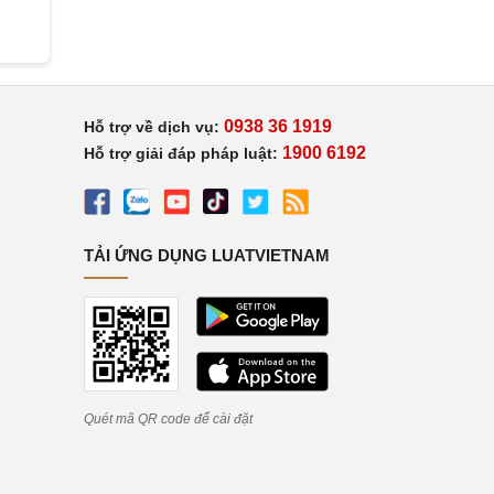
0938 36 1919
Hỗ trợ về dịch vụ:
1900 6192
Hỗ trợ giải đáp pháp luật:
TẢI ỨNG DỤNG LUATVIETNAM
Quét mã QR code để cài đặt