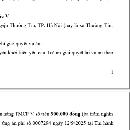
ức V
TP. 
uyện Thường 
Tín, 
Hà Nội 
(nay là 
xã Thường 
Tín,
chỉ 
giải quyết vụ 
án:
y
ền khởi kiệ
n yêu cầu
To
à án giải qu
yế
t lại vụ án the
o 
1 
300
.000 
n 
hà
ng
 T
MC
P V 
 (
 nghìn 
số tiền 
đồng
ba trăm
07294 
ngày 
12/9
T
hi 
hành 
 
ứng 
án 
phí 
số 
00
/2025 
tại 