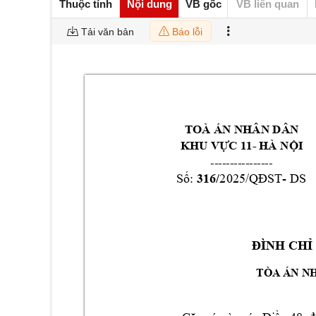
Thuộc tính
Nội dung
VB gốc
VB liên quan
Tải văn bản
Báo lỗi
TOÀ ÁN NHÂN DÂ
N
- 
KHU VỰC 11
HÀ N
ỘI
----------------
316/
: 
2
02
5
- 
DS
Số
/QĐST
ĐÌNH CHỈ
                           TÒA 