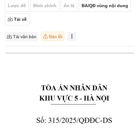
Lược đồ
Đính chính
Án lệ
BA/QĐ cùng nội dung
Tải về
Tải văn bản
Báo lỗi