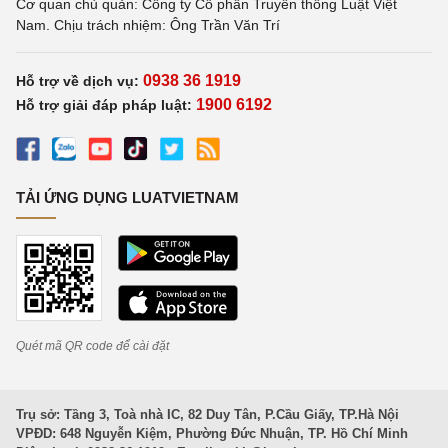
Cơ quan chủ quản: Công ty Cổ phần Truyền thông Luật Việt
Nam. Chịu trách nhiệm: Ông Trần Văn Trí
0938 36 1919
Hỗ trợ về dịch vụ:
1900 6192
Hỗ trợ giải đáp pháp luật:
TẢI ỨNG DỤNG LUATVIETNAM
Quét mã QR code để cài đặt
Trụ sở: Tầng 3, Toà nhà IC, 82 Duy Tân, P.Cầu Giấy, TP.Hà Nội
VPĐD: 648 Nguyễn Kiệm, Phường Đức Nhuận, TP. Hồ Chí Minh