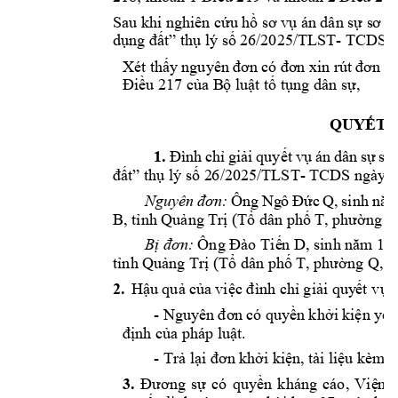
Sau khi ng
hiên cứu 
hồ sơ vụ á
n dân sự s
ơ t
LST- 
dụng đất” thụ l
ý số 2
6/2025/T
TCDS n
Xét 
thấy 
ng
uyên 
đ
ơn 
có
 đơ
n
 x
in rú
t 
đơn 
kh
Điều 217 của B
ộ
 luật tố tụn
g dân sự,
QUYẾT 
1.
Đình 
chỉ 
g
iải 
quyết 
vụ 
án 
dân
sự 
sơ
- 
đất” thụ lý số 2
6/2025/TLST
TCDS ngày
 
Ông 
Ng
ô 
Đức 
Q, 
sinh 
năm
Nguyên 
đơn: 
B, tỉnh Quảng Trị (T
ổ
 dân phố T
, phường 
Q,
 Ông 
Đào 
Tiế
n D, sinh năm 197
Bị đơn:
tỉnh
Quảng Tr
ị (Tổ dân phố T, 
phường Q, 
t
2.
Hậu quả của 
việc đình chỉ giải quy
ết
 vụ 
- 
Nguy
ên đơn 
có quyền 
k
hởi 
kiện y
êu
định của phá
p luật.
- 
Trả lại đơn k
hởi kiện, tà
i liệu kèm
t
3.
Đương 
sự 
có 
quyền 
kháng 
cáo, 
Việ
n 