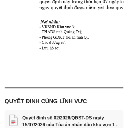
quyết định này trong thời hạn 07 ngày
 kể 
ngày quy
ết định được niêm
yết theo quy
 đ
Nơi nhận:
- 
VKSND Khu v
ực 3; 
- 
THAD
S tỉnh Quảng Trị;
- 
Phòng G
ĐKT tòa án tỉnh 
QT;                        
- 
Các đương sự
;
- 
Lưu hồ sơ.
QUYẾT ĐỊNH CÙNG LĨNH VỰC
Quyết định số 02/2026/QĐST-DS ngày
15/07/2026 của Tòa án nhân dân khu vực 1 -