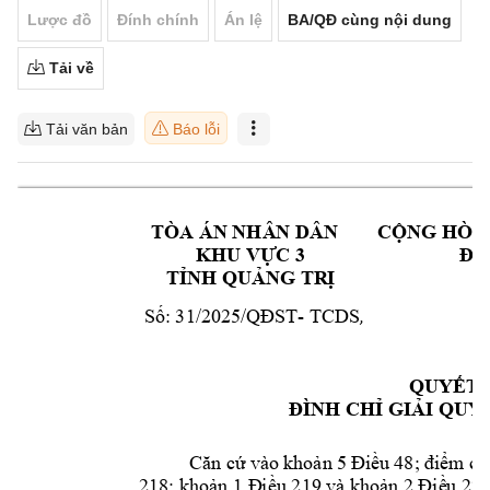
Lược đồ
Đính chính
Án lệ
BA/QĐ cùng nội dung
Tải về
Tải văn bản
Báo lỗi
TÒA ÁN NHÂ
N DÂN
        CỘNG HÒ
KHU VỰC 3              
                 Đ
TỈNH QUẢNG TR
Ị
- TCDS
,    
Số: 31/2025/QĐ
ST
Q
QUYẾT 
ĐÌNH CHỈ GIẢ
I QUY
Căn
cứ
vào 
khoản 
5 
Điều 
4
8; 
điểm
c 
218; khoản 1 Đ
iều 219 và 
khoản 2 Điề
u 273