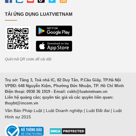
TẢI ỨNG DỤNG LUATVIETNAM
Quét mã QR code để cài đặt
Trụ sở: Tầng 3, Toà nhà IC, 82 Duy Tân, P.Cầu Giấy, TP.Hà Nội
VPĐD: 648 Nguyễn Kiệm, Phường Đức Nhuận, TP. Hồ Chí Minh
Điện thoại: 0938 36 1919 - Email:
cskh@luatvietnam.vn
Liên hệ quảng cáo; quyền tác giả và các quyền liên quan:
thuybt@incom.vn
Văn Bản Pháp Luật
|
Luật Doanh nghiệp
|
Luật Đất đai
|
Luật
Hình sự 2015