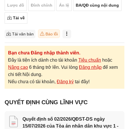
Lược đồ
Đính chính
Án lệ
BA/QĐ cùng nội dung
Tải về
Tải văn bản
Báo lỗi
Bạn chưa Đăng nhập thành viên.
Đây là tiện ích dành cho tài khoản
Tiêu chuẩn
hoặc
Nâng cao
6 tháng trở lên. Vui lòng
Đăng nhập
để xem
chi tiết Nội dung.
Nếu chưa có tài khoản,
Đăng ký
tại đây!
QUYẾT ĐỊNH CÙNG LĨNH VỰC
Quyết định số 02/2026/QĐST-DS ngày
15/07/2026 của Tòa án nhân dân khu vực 1 -