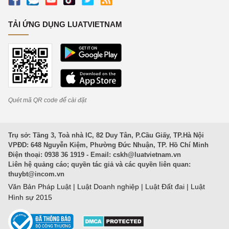
TẢI ỨNG DỤNG LUATVIETNAM
Quét mã QR code để cài đặt
Trụ sở: Tầng 3, Toà nhà IC, 82 Duy Tân, P.Cầu Giấy, TP.Hà Nội
VPĐD: 648 Nguyễn Kiệm, Phường Đức Nhuận, TP. Hồ Chí Minh
Điện thoại: 0938 36 1919 - Email:
cskh@luatvietnam.vn
Liên hệ quảng cáo; quyền tác giả và các quyền liên quan:
thuybt@incom.vn
Văn Bản Pháp Luật
|
Luật Doanh nghiệp
|
Luật Đất đai
|
Luật
Hình sự 2015